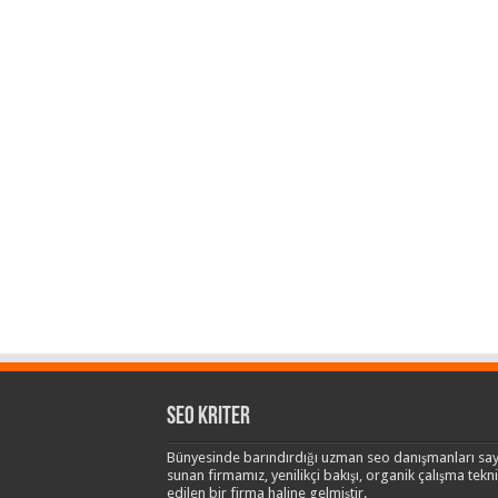
Seo Kriter
Bünyesinde barındırdığı uzman seo danışmanları say
sunan firmamız, yenilikçi bakışı, organik çalışma teknik
edilen bir firma haline gelmiştir.