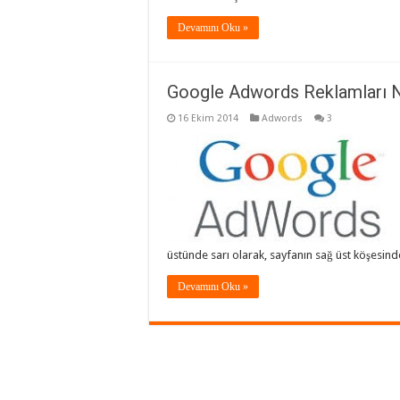
Devamını Oku »
Google Adwords Reklamları N
16 Ekim 2014
Adwords
3
üstünde sarı olarak, sayfanın sağ üst köşesin
Devamını Oku »