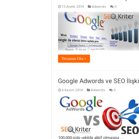
15 Aralık 2014
Adwords
0
Devamını Oku »
Google Adwords ve SEO İlişki
6 Kasım 2014
Adwords
0
100.000 üstü şekilde aktif olmasına …