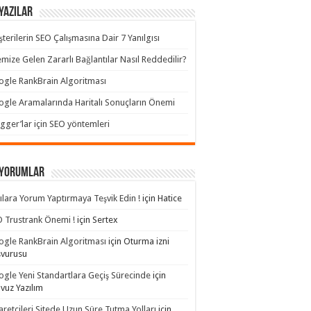
Yazılar
terilerin SEO Çalışmasına Dair 7 Yanılgısı
emize Gelen Zararlı Bağlantılar Nasıl Reddedilir?
gle RankBrain Algoritması
gle Aramalarında Haritalı Sonuçların Önemi
gger’lar için SEO yöntemleri
 yorumlar
ılara Yorum Yaptırmaya Teşvik Edin !
için
Hatice
 Trustrank Önemi !
için
Sertex
gle RankBrain Algoritması
için
Oturma izni
şvurusu
gle Yeni Standartlara Geçiş Sürecinde
için
avuz Yazılım
aretçileri Sitede Uzun Süre Tutma Yolları
için