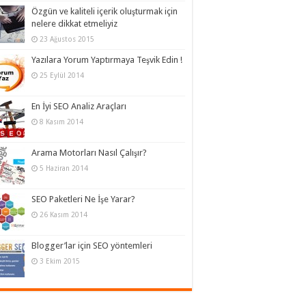
Özgün ve kaliteli içerik oluşturmak için
nelere dikkat etmeliyiz
23 Ağustos 2015
Yazılara Yorum Yaptırmaya Teşvik Edin !
25 Eylül 2014
En İyi SEO Analiz Araçları
8 Kasım 2014
Arama Motorları Nasıl Çalışır?
5 Haziran 2014
SEO Paketleri Ne İşe Yarar?
26 Kasım 2014
Blogger’lar için SEO yöntemleri
3 Ekim 2015