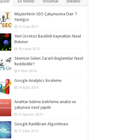
püler
En Yeniler
Yorumlar
Etiketler
Müşterilerin SEO Çalışmasına Dair 7
Yanılgısı
12 Ocak 2017
Yeni Ücretsiz Backlink Kaynakları Nasıl
Bulunur
18 Şubat 2015
Sitemize Gelen Zararlı Bağlantılar Nasıl
Reddedilir?
9 Ekim 2016
Google Analytics İnceleme
14 Eylül 2014
Anahtar kelime belirleme analizi ve
çalışması nasıl yapılır
15 Ağustos 2015
Google RankBrain Algoritması
31 Ekim 2015