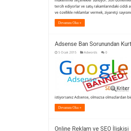
mükemmel seçenekler sunuyor. Son dönemlerde b
tercih ediyorlar ve satış rakamlarındaki ciddi a
ve özellikle reklamlar vermek, ziyaretçi sayısı
Devamını Oku »
Adsense Ban Sorunundan Kurt
5 Ocak 2015
Adwords
0
istiyorsanız Adsense, olmazsa olmazlardan biri
Devamını Oku »
Online Reklam ve SEO İlişkisi