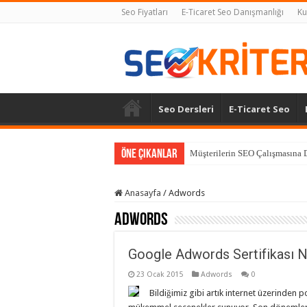
Seo Fiyatları
E-Ticaret Seo Danışmanlığı
Ku
Seo Dersleri
E-Ticaret Seo
Öne Çıkanlar
Müşterilerin SEO Çalışmasına D
Anasayfa
/
Adwords
Adwords
Google Adwords Sertifikası Na
23 Ocak 2015
Adwords
0
Bildiğimiz gibi artık internet üzerinden 