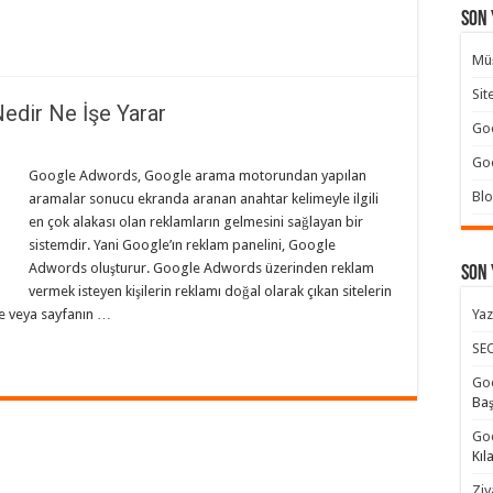
Son 
Müş
Sit
edir Ne İşe Yarar
Goo
Goo
Google Adwords, Google arama motorundan yapılan
Blo
aramalar sonucu ekranda aranan anahtar kelimeyle ilgili
en çok alakası olan reklamların gelmesini sağlayan bir
sistemdir. Yani Google’ın reklam panelini, Google
Adwords oluşturur. Google Adwords üzerinden reklam
Son
vermek isteyen kişilerin reklamı doğal olarak çıkan sitelerin
de veya sayfanın …
Yaz
SEO
Goo
Ba
Goo
Kıl
Ziy