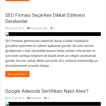
SEO Firması Seçerken Dikkat Edilmesi
Gerekenler
26 Ocak 2015
Kurumsal Seo
2
SEO firmaları günümüzde rakamsal olarak o kadar fazlalaştı ki
gerçekten içlerinden en iyilerini ayıklamak gerekir. Bir web sitesine
girdiğinizde o web sitesindeki tasarım kadar şirketin referansları ve
içerisinde sunduğu bilgilerin de büyük önem arz ettiğini unutmamak
gerekir. Kısa bir zaman dilimi içerisinde SEO, herkesin benimsediği ya
da benimsemek zorunda olduğu …
Devamını Oku »
Google Adwords Sertifikası Nasıl Alınır?
23 Ocak 2015
Adwords
0