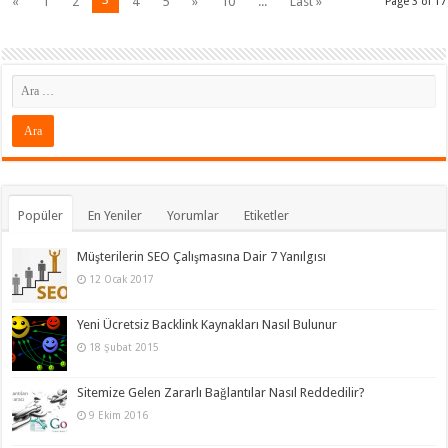
«
1
2
4
5
»
10
...
Last »
Page 3 of 17
Popüler
En Yeniler
Yorumlar
Etiketler
Müşterilerin SEO Çalışmasına Dair 7 Yanılgısı
12 Ocak 2017
Yeni Ücretsiz Backlink Kaynakları Nasıl Bulunur
18 Şubat 2015
Sitemize Gelen Zararlı Bağlantılar Nasıl Reddedilir?
9 Ekim 2016