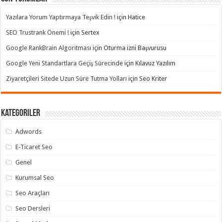
Yazılara Yorum Yaptırmaya Teşvik Edin !
için
Hatice
SEO Trustrank Önemi !
için
Sertex
Google RankBrain Algoritması
için
Oturma izni Başvurusu
Google Yeni Standartlara Geçiş Sürecinde
için
Kılavuz Yazılım
Ziyaretçileri Sitede Uzun Süre Tutma Yolları
için
Seo Kriter
Kategoriler
Adwords
E-Ticaret Seo
Genel
Kurumsal Seo
Seo Araçları
Seo Dersleri