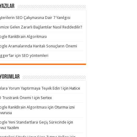
Yazılar
terilerin SEO Çalışmasına Dair 7 Yanılgısı
emize Gelen Zararlı Bağlantılar Nasıl Reddedilir?
gle RankBrain Algoritması
gle Aramalarında Haritalı Sonuçların Önemi
gger’lar için SEO yöntemleri
 yorumlar
ılara Yorum Yaptırmaya Teşvik Edin !
için
Hatice
 Trustrank Önemi !
için
Sertex
gle RankBrain Algoritması
için
Oturma izni
şvurusu
gle Yeni Standartlara Geçiş Sürecinde
için
avuz Yazılım