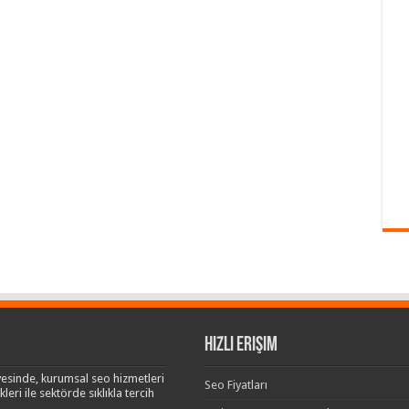
Hızlı Erişim
esinde, kurumsal seo hizmetleri
Seo Fiyatları
leri ile sektörde sıklıkla tercih