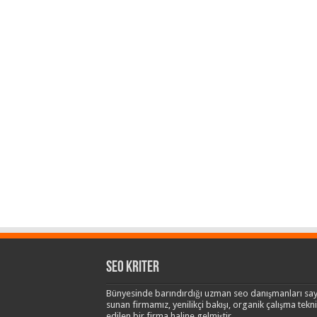
Seo Kriter
Bünyesinde barındırdığı uzman seo danışmanları say
sunan firmamız, yenilikçi bakışı, organik çalışma teknik
edilen bir firma haline gelmiştir.