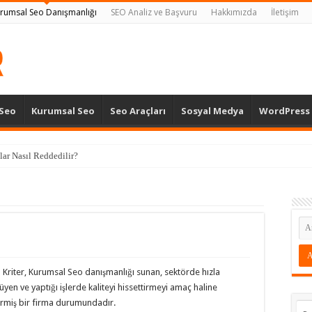
rumsal Seo Danışmanlığı
SEO Analiz ve Başvuru
Hakkımızda
İletişim
 Seo
Kurumsal Seo
Seo Araçları
Sosyal Medya
WordPress
lar Nasıl Reddedilir?
 Kriter, Kurumsal Seo danışmanlığı sunan, sektörde hızla
yen ve yaptığı işlerde kaliteyi hissettirmeyi amaç haline
irmiş bir firma durumundadır.