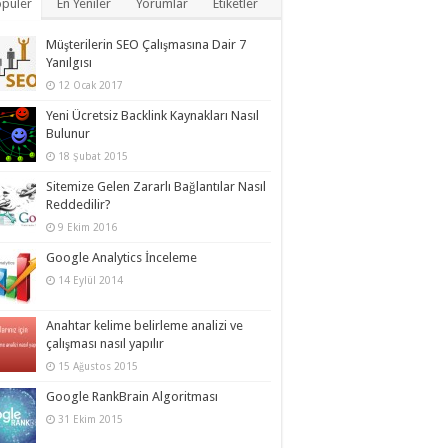
püler
En Yeniler
Yorumlar
Etiketler
Müşterilerin SEO Çalışmasına Dair 7
Yanılgısı
12 Ocak 2017
Yeni Ücretsiz Backlink Kaynakları Nasıl
Bulunur
18 Şubat 2015
Sitemize Gelen Zararlı Bağlantılar Nasıl
Reddedilir?
9 Ekim 2016
Google Analytics İnceleme
14 Eylül 2014
Anahtar kelime belirleme analizi ve
çalışması nasıl yapılır
15 Ağustos 2015
Google RankBrain Algoritması
31 Ekim 2015