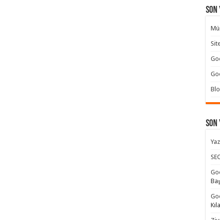
Son 
Müş
Sit
Goo
Goo
Blo
Son
Yaz
SEO
Goo
Ba
Goo
Kıl