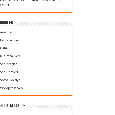
aretçileri Sitede Uzun Süre Tutma Yolları
için
 Kriter
goriler
Adwords
E-Ticaret Seo
Genel
Kurumsal Seo
Seo Araçları
Seo Dersleri
Sosyal Medya
Wordpress Seo
book’ta takip et