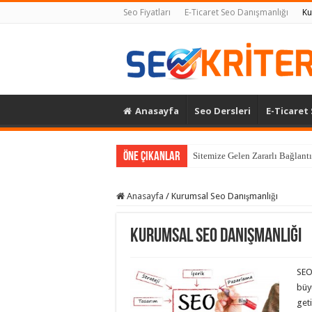
Seo Fiyatları
E-Ticaret Seo Danışmanlığı
Ku
Anasayfa
Seo Dersleri
E-Ticaret
Öne Çıkanlar
Sitemize Gelen Zararlı Bağlantı
Anasayfa
/
Kurumsal Seo Danışmanlığı
Kurumsal Seo Danışmanlığı
SEO
büyü
get