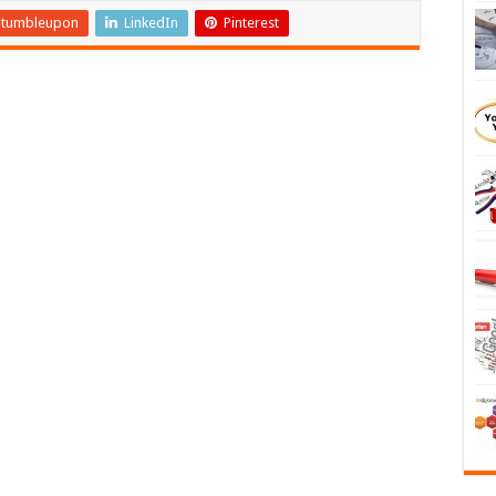
Stumbleupon
LinkedIn
Pinterest