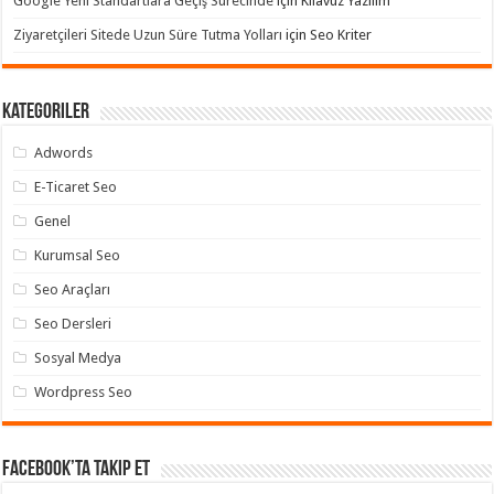
Google Yeni Standartlara Geçiş Sürecinde
için
Kılavuz Yazılım
Ziyaretçileri Sitede Uzun Süre Tutma Yolları
için
Seo Kriter
Kategoriler
Adwords
E-Ticaret Seo
Genel
Kurumsal Seo
Seo Araçları
Seo Dersleri
Sosyal Medya
Wordpress Seo
Facebook’ta takip et