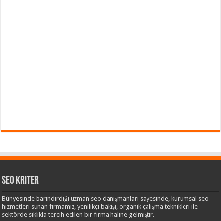
Seo Kriter
Bünyesinde barındırdığı uzman seo danışmanları sayesinde, kurumsal seo
hizmetleri sunan firmamız, yenilikçi bakışı, organik çalışma teknikleri ile
sektörde sıklıkla tercih edilen bir firma haline gelmiştir.