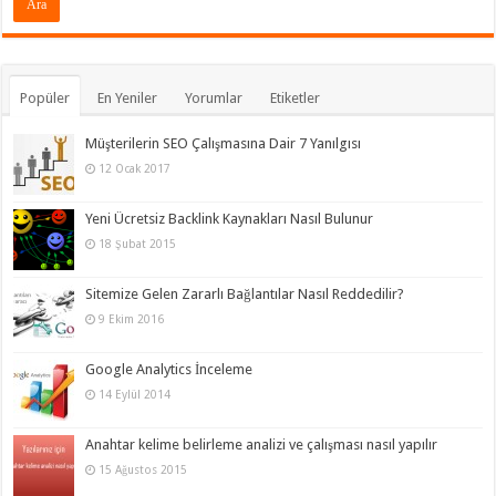
Popüler
En Yeniler
Yorumlar
Etiketler
Müşterilerin SEO Çalışmasına Dair 7 Yanılgısı
12 Ocak 2017
Yeni Ücretsiz Backlink Kaynakları Nasıl Bulunur
18 Şubat 2015
Sitemize Gelen Zararlı Bağlantılar Nasıl Reddedilir?
9 Ekim 2016
Google Analytics İnceleme
14 Eylül 2014
Anahtar kelime belirleme analizi ve çalışması nasıl yapılır
15 Ağustos 2015