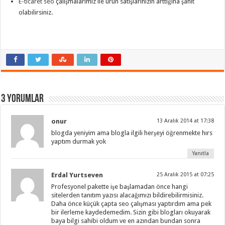
E-ticaret seo
çalışmalarımız ile ürün satışlarınızın arttığına şahit
olabilirsiniz.
3 Yorumlar
onur
13 Aralık 2014 at 17:38
blogda yeniyim ama blogla ilgili herşeyi öğrenmekte hırs
yaptım durmak yok
Yanıtla
Erdal Yurtseven
25 Aralık 2015 at 07:25
Profesyonel pakette işe başlamadan önce hangi
sitelerden tanıtım yazısı alacağımızı bildirebilirmisiniz.
Daha önce küçük çapta seo çalışması yaptırdım ama pek
bir ilerleme kaydedemedim. Sizin gibi blogları okuyarak
baya bilgi sahibi oldum ve en azından bundan sonra