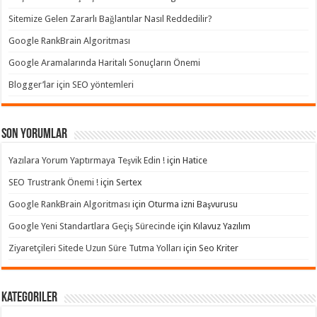
Sitemize Gelen Zararlı Bağlantılar Nasıl Reddedilir?
Google RankBrain Algoritması
Google Aramalarında Haritalı Sonuçların Önemi
Blogger’lar için SEO yöntemleri
Son yorumlar
Yazılara Yorum Yaptırmaya Teşvik Edin !
için
Hatice
SEO Trustrank Önemi !
için
Sertex
Google RankBrain Algoritması
için
Oturma izni Başvurusu
Google Yeni Standartlara Geçiş Sürecinde
için
Kılavuz Yazılım
Ziyaretçileri Sitede Uzun Süre Tutma Yolları
için
Seo Kriter
Kategoriler