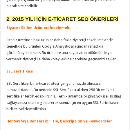
olarak nitelendirilir.
2. 2015 YILI İÇİN E-TİCARET SEO ÖNERİLERİ
Ziyaret Edilen Ürünleri İncelemek
Siteniz üzerinde bazı ürünler daha fazla ziyaretçi çekebilmektedir.
Genellikle bu ürünleri Google Analystic aracından rahatlıkla
görüntüleyebilirsiniz. Bu ürünlere ana sayfa vitrin bölümünde yer
vermeniz ziyaretçi ile daha kolay şekilde harekete geçmenizi sağlar.
SSL Sertifikası
SSL Sertifikası bir e-ticaret sitesi için günümüzde olmazsa
olmazlardandır. Bu nedenle SSL Sertifikası alırken 256 Bit ve üzeri
sertifikalar tercih edebilirsiniz. Teknik anlamda bilginiz yok ise Hosting
sağlayıcınıza sitenizi göstererek siteniz için en uygun SSL Sertifikasını
birlikte belirleyebilirsiniz.
Her Sayfaya Benzersiz Title, Description ve Keywordsler