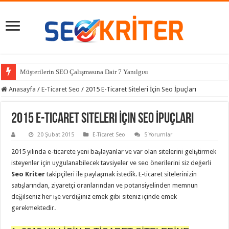
Müşterilerin SEO Çalışmasına Dair 7 Yanılgısı
Anasayfa
/
E-Ticaret Seo
/
2015 E-Ticaret Siteleri İçin Seo İpuçları
2015 E-Ticaret Siteleri İçin Seo İpuçları
20 Şubat 2015
E-Ticaret Seo
5 Yorumlar
2015 yılında e-ticarete yeni başlayanlar ve var olan sitelerini geliştirmek
isteyenler için uygulanabilecek tavsiyeler ve seo önerilerini siz değerli
Seo Kriter
takipçileri ile paylaşmak istedik. E-ticaret sitelerinizin
satışlarından, ziyaretçi oranlarından ve potansiyelinden memnun
değilseniz her işe verdiğiniz emek gibi siteniz içinde emek
gerekmektedir.