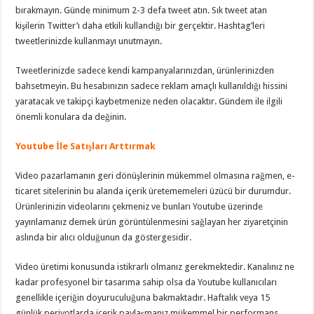
bırakmayın. Günde minimum 2-3 defa tweet atın. Sık tweet atan
kişilerin Twitter’ı daha etkili kullandığı bir gerçektir. Hashtag’leri
tweetlerinizde kullanmayı unutmayın.
Tweetlerinizde sadece kendi kampanyalarınızdan, ürünlerinizden
bahsetmeyin. Bu hesabınızın sadece reklam amaçlı kullanıldığı hissini
yaratacak ve takipçi kaybetmenize neden olacaktır. Gündem ile ilgili
önemli konulara da değinin.
Youtube İle Satışları Arttırmak
Video pazarlamanın geri dönüşlerinin mükemmel olmasına rağmen, e-
ticaret sitelerinin bu alanda içerik üretememeleri üzücü bir durumdur.
Ürünlerinizin videolarını çekmeniz ve bunları Youtube üzerinde
yayınlamanız demek ürün görüntülenmesini sağlayan her ziyaretçinin
aslında bir alıcı olduğunun da göstergesidir.
Video üretimi konusunda istikrarlı olmanız gerekmektedir. Kanalınız ne
kadar profesyonel bir tasarıma sahip olsa da Youtube kullanıcıları
genellikle içeriğin doyuruculuğuna bakmaktadır. Haftalık veya 15
günlük periyotlarda içerik paylaşmanız mükemmel bir performans