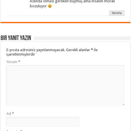
Aslında olması gereken buymuş ama insanın morali
bozuluyor
Yanıtla
Bir yanıt yazın
E-posta adresiniz yayınlanmayacak.
Gerekli alanlar
*
ile
işaretlenmişlerdir
Yorum
*
Ad
*