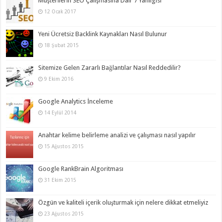
Müşterilerin SEO Çalışmasına Dair 7 Yanılgısı
12 Ocak 2017
Yeni Ücretsiz Backlink Kaynakları Nasıl Bulunur
18 Şubat 2015
Sitemize Gelen Zararlı Bağlantılar Nasıl Reddedilir?
9 Ekim 2016
Google Analytics İnceleme
14 Eylül 2014
Anahtar kelime belirleme analizi ve çalışması nasıl yapılır
15 Ağustos 2015
Google RankBrain Algoritması
31 Ekim 2015
Özgün ve kaliteli içerik oluşturmak için nelere dikkat etmeliyiz
23 Ağustos 2015