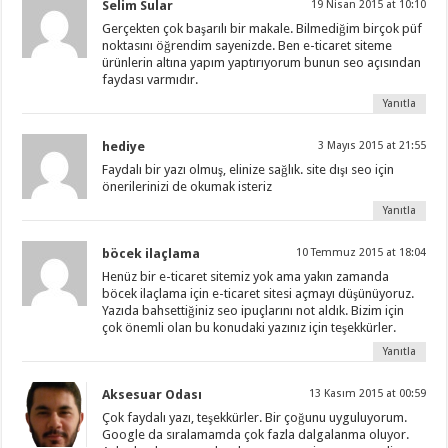
Selim Sular
19 Nisan 2015 at 10:10
Gerçekten çok başarılı bir makale. Bilmediğim birçok püf
noktasını öğrendim sayenizde. Ben e-ticaret siteme
ürünlerin altına yapım yaptırıyorum bunun seo açısından
faydası varmıdır.
Yanıtla
hediye
3 Mayıs 2015 at 21:55
Faydalı bir yazı olmuş, elinize sağlık. site dışı seo için
önerilerinizi de okumak isteriz
Yanıtla
böcek ilaçlama
10 Temmuz 2015 at 18:04
Henüz bir e-ticaret sitemiz yok ama yakın zamanda
böcek ilaçlama için e-ticaret sitesi açmayı düşünüyoruz.
Yazıda bahsettiğiniz seo ipuçlarını not aldık. Bizim için
çok önemli olan bu konudaki yazınız için teşekkürler.
Yanıtla
Aksesuar Odası
13 Kasım 2015 at 00:59
Çok faydalı yazı, teşekkürler. Bir çoğunu uyguluyorum.
Google da sıralamamda çok fazla dalgalanma oluyor.