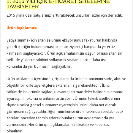
1. 2015 YILI İÇİN E-TİCARET SİTELERİNE
TAVSİYELER
2015 yılına özel satışlarınızı arttırabilecek unsurları sizler için derledik.
Ürün Açıklaması
Satışa sunmak için sitenize ürünü ekliyorsunuz fakat ürün hakkında
yeterli içeriğin bulunmaması sitenizin ziyaretçi karşısında yetersiz
kalmasını sağlayacaktır. Ürün açıklamalarınızın özgün olması sitenizin
belki de yüzlerce rakibini sollayarak sıralamalarda daha üst
konumlarda yer bulmasını sağlayabilir.
Ürün açıklaması içerisinde giriş alanında ürünün tanıtımını sade, akıcı ve
objektif bir dille ziyaretçilere aktarmanız gerekmektedir. İkinci
bölümde ise ürünün sağladığı avantajları maddeler halinde sunmanız
ziyaretçinin okuma oranlarını arttırabilir. Ürünün teknik özelliklerinin
dışında bolca görsel sunmanız ziyaretçinin ürünü daha net olarak
görmesini sağlayacaktır. Eğer mümkünse ürün hakkında sorulabilecek
soruları önceden tahmin ederek bunlara ürün açıklamasında yer
vermenizdir. Her ürün için açıklamalarınız eksiksiz ve kusursuz
olmalıdır.