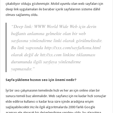
çıkabiliyor olduğu gözlenmiştir. Mobil uyumlu olan web sayfaları için
deep link uygulamaları ile beraber içerik sayfalarının sisteme dâhil
olması sağlanmış oldu.
“Deep link: WWW World Wide Web için derin
bağlantı anlamına gelmekte olan bir web
sayfasına yönlendirme linki olarak görülmektedir.
Bu link yapısında http://xxx.com/sayfa/konu.html
olarak değil de htt://xx.com linkine tıklanması
durumunda ilgili sayfaya yönlendirme
yapmasıdır.”
Sayfa yükleme hızının seo için önemi nedir?
İyi bir seo çalışmasının temelinde hızlı ve her an için online olan bir
sunucu temeli baz alınmalıdır. Web sayfanız için ne kadar hızlı sonuçlar
elde edilirse kullanıcı o kadar kısa süre içinde aradığına erişim
sağlayabilecektir.Hız ile ilgili algoritmalarda 2000 farklı Google
araması ele alınarak bir değerlendirme yapılmış oldu. bu algoritma