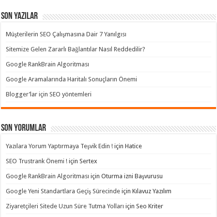
Son Yazılar
Müşterilerin SEO Çalışmasına Dair 7 Yanılgısı
Sitemize Gelen Zararlı Bağlantılar Nasıl Reddedilir?
Google RankBrain Algoritması
Google Aramalarında Haritalı Sonuçların Önemi
Blogger’lar için SEO yöntemleri
Son yorumlar
Yazılara Yorum Yaptırmaya Teşvik Edin !
için
Hatice
SEO Trustrank Önemi !
için
Sertex
Google RankBrain Algoritması
için
Oturma izni Başvurusu
Google Yeni Standartlara Geçiş Sürecinde
için
Kılavuz Yazılım
Ziyaretçileri Sitede Uzun Süre Tutma Yolları
için
Seo Kriter