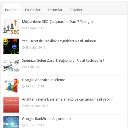
Popüler
En Yeniler
Yorumlar
Etiketler
Müşterilerin SEO Çalışmasına Dair 7 Yanılgısı
12 Ocak 2017
Yeni Ücretsiz Backlink Kaynakları Nasıl Bulunur
18 Şubat 2015
Sitemize Gelen Zararlı Bağlantılar Nasıl Reddedilir?
9 Ekim 2016
Google Analytics İnceleme
14 Eylül 2014
Anahtar kelime belirleme analizi ve çalışması nasıl yapılır
15 Ağustos 2015
Google RankBrain Algoritması
31 Ekim 2015