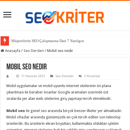
Müşterilerin SEO Çalışmasına Dair 7 Yanılgısı
Anasayfa
/
Seo Dersleri
/
Mobil seo nedir
Mobil seo nedir
11 Haziran 2015
Seo Dersleri
3 Yorumlar
Mobil uygulamalar ve mobil uyumlu internet sitelerinin ön plana
çıkarılması ile beraber insanlar Google aramaları üzerinde üst
sıralarda yer alan web sitelerine giriş yapmayı tercih etmektedir.
Mobil seo
ile genel seo arasında birçok benzer ilkeler yer almaktadır.
Mobil cihazlar arasında günümüzde en çok tercih edilen son teknoloji
ürünlerdir. Bu ürünlerin ekran boyutları, kullanmakta oldukları işletim
sistemleri, internet sitelerine hızlı bir şekilde giriş yapılmasını sağlamak,