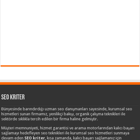
Seo Kriter
Bünyesinde barındırdığı uzman seo danışmanları sayesinde, kurumsal seo
hizmetleri sunan firmamız, yenilikçi bakışı, organik çalışma teknikleri ile
sektörde sıklıkla tercih edilen bir firma haline gelmiştir.
Müşteri memnuniyeti, hizmet garantisi ve arama motorlarından kalıcı başarı
sağlamayı hedefleyen seo teknikleri ile kurumsal seo hizmetleri sunmaya
devam eden
SEO kriter
, kısa zamanda, kalıcı başarı sağlamanız için