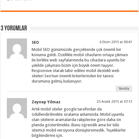
3 Yorumlar
SEO
6 Ekim 2015 at 00:41
Mobil SEO günümüzde gerçektende çok önemli bir
konuma geldi. Özellikle mobil cihazların ortaya çıkması
ile birlikte web sayfalarınında bu cihazlara uyumlu bir
şekilde çalışması bizim için büyük önem taşıyor.
Responsive olarak tabir edilen mobil destekli web
siteleri Seo’nun önemli kriterlerinden bir tanesi
durumuna gelmiş bulunuyor.
Yanıtla
Zeynep Yilmaz
25 Aralık 2015 at 07:13
Artık mobil siteler google tarafından da
ödüllendirilmekte sıralama anlamında. Mobil uyumlu
olan sitelerin aramalarda rakiplerine göre daha ön
planda gösterilmekte. Bunu öğrendik ama bir tülü
sitemizi mobil versiyona dönüştüremedik. Teşekkürler
bilgilendirme için.