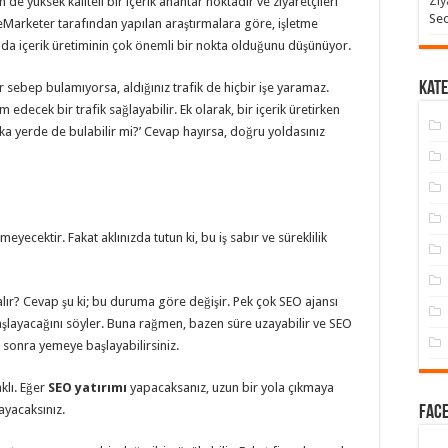
Ziy
n de yüksek kaliteli bir içerik anahtar noktadır ve ziyaretçileri
Seo
eMarketer tarafından yapılan araştırmalara göre, işletme
ında içerik üretiminin çok önemli bir nokta olduğunu düşünüyor.
Kate
r sebep bulamıyorsa, aldığınız trafik de hiçbir işe yaramaz.
m edecek bir trafik sağlayabilir. Ek olarak, bir içerik üretirken
ka yerde de bulabilir mi?’ Cevap hayırsa, doğru yoldasınız
ecektir. Fakat aklınızda tutun ki, bu iş sabır ve süreklilik
ır? Cevap şu ki; bu duruma göre değişir. Pek çok SEO ajansı
başlayacağını söyler. Buna rağmen, bazen süre uzayabilir ve SEO
 sonra yemeye başlayabilirsiniz.
klı. Eğer
SEO yatırımı
yapacaksanız, uzun bir yola çıkmaya
ayacaksınız.
Face