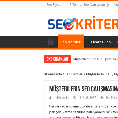
Seo Fiyatları
E-Ticaret Seo Danışmanlığı
Ku
Seo Dersleri
E-Ticaret Seo
Öne Çıkanlar
Müşterilerin SEO Çalışmasına D
Anasayfa
/
Seo Dersleri
/
Müşterilerin SEO Çalı
Müşterilerin SEO Çalışmasına
hobiadmin
12 Ocak 2017
Seo Dersl
Her ne kadar önemi otoriteler tarafından çok
pek çok işletme sahibine hâlâ yabancı bir kavr
düşünceler var ve bir çok kişi bu düşüncelre i