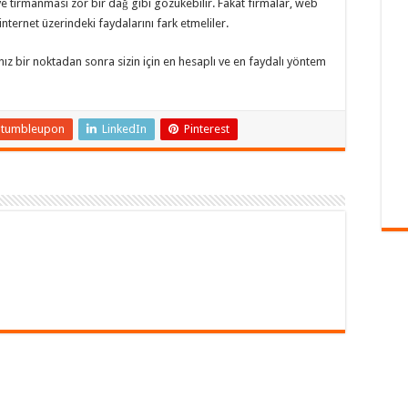
 ve tırmanması zor bir dağ gibi gözükebilir. Fakat firmalar, web
nternet üzerindeki faydalarını fark etmeliler.
anız bir noktadan sonra sizin için en hesaplı ve en faydalı yöntem
Stumbleupon
LinkedIn
Pinterest