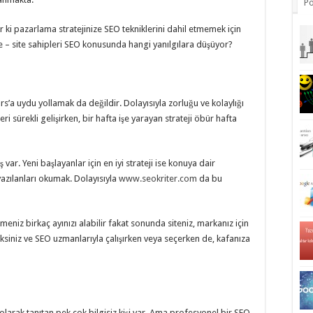
Po
ki pazarlama stratejinize SEO tekniklerini dahil etmemek için
e – site sahipleri SEO konusunda hangi yanılgılara düşüyor?
’a uydu yollamak da değildir. Dolayısıyla zorluğu ve kolaylığı
ri sürekli gelişirken, bir hafta işe yarayan strateji öbür hafta
lış var. Yeni başlayanlar için en iyi strateji ise konuya dair
yazılanları okumak. Dolayısıyla
www.seokriter.com
da bu
niz birkaç ayınızı alabilir fakat sonunda siteniz, markanız için
ksiniz ve SEO uzmanlarıyla çalışırken veya seçerken de, kafanıza
olarak tanıtan pek çok bilgisiz kişi var. Ama profesyonel bir SEO