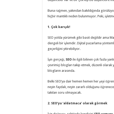
Buna rağmen, yakından bakıldığında görülüyor 
hiçbir mantıklı neden bulunmuyor. Peki, işletm
1. Çok karışık!
SEO yolda yürümek gibi basit değildir ama Mars
dengeli bir işlemdir. Dijital pazarlama yöntemle
geçerliğini yitirebiliyor.
İşin gerçeği,
SEO
ile ilgili bilinen çok fazla yan
çevrimiçi blogları takip etmek, düzenli olarak 
blogların arasında.
Belki SEO’ya dair hemen hemen her şeyi öğrenme
neyin faydalı, neyin zararlı olduğunu öğrenece
takılan soru olmayacak.
2. SEO’yu ‘aldatmaca’ olarak görmek
İşin doğrusu, sektörde kendisini
SEO uzmanı