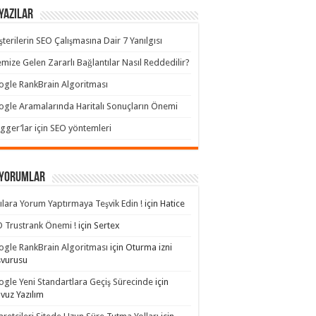
Yazılar
terilerin SEO Çalışmasına Dair 7 Yanılgısı
emize Gelen Zararlı Bağlantılar Nasıl Reddedilir?
gle RankBrain Algoritması
gle Aramalarında Haritalı Sonuçların Önemi
gger’lar için SEO yöntemleri
 yorumlar
ılara Yorum Yaptırmaya Teşvik Edin !
için
Hatice
 Trustrank Önemi !
için
Sertex
gle RankBrain Algoritması
için
Oturma izni
şvurusu
gle Yeni Standartlara Geçiş Sürecinde
için
avuz Yazılım