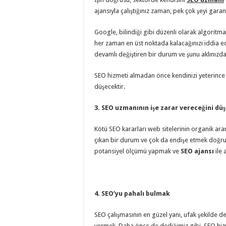
ajansıyla çalıştığınız zaman, pek çok şeyi garan
Google, bilindiği gibi düzenli olarak algoritma 
her zaman en üst noktada kalacağınızı iddia ed
devamlı değiştiren bir durum ve şunu aklınızda 
SEO hizmeti almadan önce kendinizi yeterince eğ
düşecektir.
3. SEO uzmanının işe zarar vereceğini d
Kötü SEO kararları web sitelerinin organik ara
çıkan bir durum ve çok da endişe etmek doğru d
potansiyel ölçümü yapmak ve
SEO ajansı
ile 
4. SEO’yu pahalı bulmak
SEO çalışmasının en güzel yanı, ufak şekilde d
vermek. Daha önce de dediğimiz gibi, SEO hiz