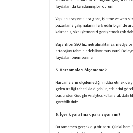
faydaları da kanıtlanmış bir durum.
Yapılan araştırmalara göre, işletme ve web sitesi
pazarlama çalışmalarını fark edilir biçimde art
kalırsanız, size işletmenizi genişletmek çok da
Başarılı bir SEO hizmeti almaktansa, medya org
artacağını tahmin edebiliyor musunuz? Dolayısı
faydaları önemsenmeli.
5. Harcamaları ölçememek
Harcamaların ölçülemediğini iddia etmek de yayg
gelen trafiği rahatlıkla ölçebilir, etkilerini gö
basitinden Google Analytics kullanarak dahi tık
görebilirsiniz.
6. İçerik yaratmak para ziyanı mı?
Bu tamamen gerçek dışı bir soru. Çünkü hem SEO