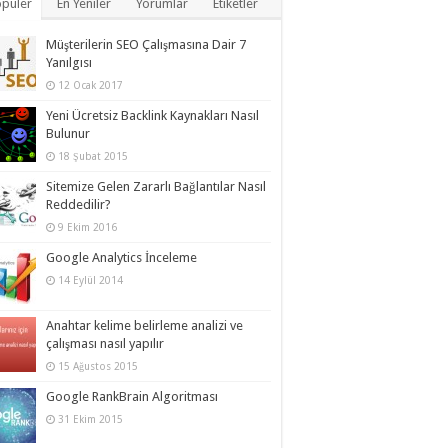
püler
En Yeniler
Yorumlar
Etiketler
Müşterilerin SEO Çalışmasına Dair 7
Yanılgısı
12 Ocak 2017
Yeni Ücretsiz Backlink Kaynakları Nasıl
Bulunur
18 Şubat 2015
Sitemize Gelen Zararlı Bağlantılar Nasıl
Reddedilir?
9 Ekim 2016
Google Analytics İnceleme
14 Eylül 2014
Anahtar kelime belirleme analizi ve
çalışması nasıl yapılır
15 Ağustos 2015
Google RankBrain Algoritması
31 Ekim 2015