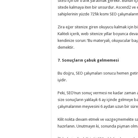
sitesi için bir trafik yaratmak gerekir. Bunun içi
sitede kalmaya iten bir unsurdur. Ascend2 ve 
sahiplerinin yüzde 72’lik kısmı SEO çalışmalar
Zira eğer sitenize giren okuyucu kalmak için bi
Kaliteli içerik, web sitenize yıllar boyunca deva
kendinize sorun: ‘Bu materyali, okuyucular baş
demektir.
7. Sonuçların çabuk gelmemesi
Bu doğru, SEO çalışmaları sonucu hemen getirmey
işidir.
Peki, SEO’nun sonuç vermesi ne kadar zaman al
size sonuçların yaklaşık 6 ay içinde gelmeye 
çalışmalarının meyvesini 6 aydan uzun bir süre
Kilit nokta devam etmek ve vazgeçmemekte sa
hazırlanın. Unutmayın ki, sonunda pişman olm