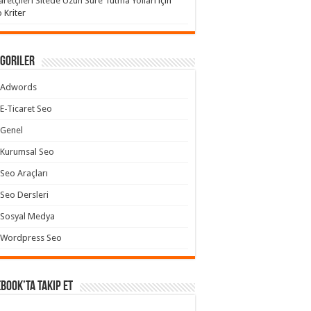
aretçileri Sitede Uzun Süre Tutma Yolları
için
 Kriter
goriler
Adwords
E-Ticaret Seo
Genel
Kurumsal Seo
Seo Araçları
Seo Dersleri
Sosyal Medya
Wordpress Seo
book’ta takip et