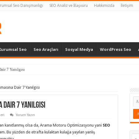
rumsal Seo Danışmanlığı
SEO Analiz ve Başvuru
Hakkımızda
İletişim
Kurumsal Seo
Seo Araçları
Sosyal Medya
WordPress Seo
air 7 Yanılgısı
şmasına Dair 7 Yanılgısı
 Dair 7 Yanılgısı
eri
Yorum Yazın
tan kanıtlanmış olsa da, Arama Motoru Optimizasyonu yani
SEO
am. Bu yüzden de etrafta kulaktan kulağa yayılan yanlış
nanmakta.