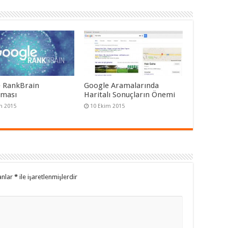
 RankBrain
Google Aramalarında
tması
Haritalı Sonuçların Önemi
m 2015
10 Ekim 2015
anlar
*
ile işaretlenmişlerdir