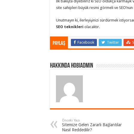
İlk bakışta diyebiliriz ki SEO oldukça karmaşık
site sahipleri büyük resmi görmeli ve SEO’nun i
Unutmayın ki, ilerleyişinizi sürdürmek istiyors
SEO teknikleri
olacaktır.
Facebook
Twitter
Paylaş
Hakkında hobiadmin
Önceki Yazı
Sitemize Gelen Zararlı Bağlantılar
Nasıl Reddedilir?