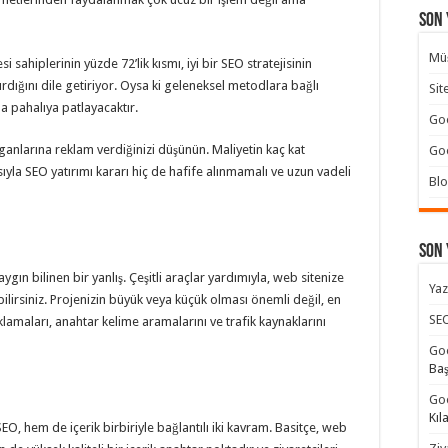
Son 
Müş
 sahiplerinin yüzde 72’lik kısmı, iyi bir SEO stratejisinin
ırdığını dile getiriyor. Oysa ki geleneksel metodlara bağlı
Sit
ha pahalıya patlayacaktır.
Goo
anlarına reklam verdiğinizi düşünün. Maliyetin kaç kat
Goo
yla SEO yatırımı kararı hiç de hafife alınmamalı ve uzun vadeli
Blo
Son
ın bilinen bir yanlış. Çeşitli araçlar yardımıyla, web sitenize
Yaz
rebilirsiniz. Projenizin büyük veya küçük olması önemli değil, en
SEO
lamaları, anahtar kelime aramalarını ve trafik kaynaklarını
Goo
Ba
Goo
Kıl
, hem de içerik birbiriyle bağlantılı iki kavram. Basitçe, web