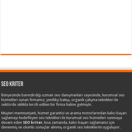
Seo Kriter
Bünyesinde barındırdığı uzman seo danışmanları sayesinde, kurumsal seo
hizmetleri sunan firmamız, yenilikçi bakışı, organik çalışma teknikleri ile
sektörde sıklıkla tercih edilen bir firma haline gelmiştir.
Müşteri memnuniyeti, hizmet garantisi ve arama motorlarından kalıcı başarı
sağlamayı hedefleyen seo teknikleri ile kurumsal seo hizmetleri sunmaya
devam eden
SEO kriter
, kısa zamanda, kalıcı başarı sağlamanız için
denenmiş ve olumlu sonuçlar alınmış organik seo tekniklerini uyguluyor.