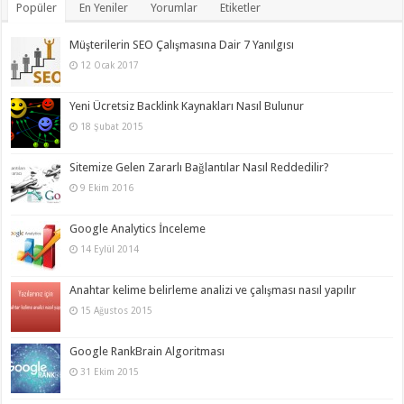
Popüler
En Yeniler
Yorumlar
Etiketler
Müşterilerin SEO Çalışmasına Dair 7 Yanılgısı
12 Ocak 2017
Yeni Ücretsiz Backlink Kaynakları Nasıl Bulunur
18 Şubat 2015
Sitemize Gelen Zararlı Bağlantılar Nasıl Reddedilir?
9 Ekim 2016
Google Analytics İnceleme
14 Eylül 2014
Anahtar kelime belirleme analizi ve çalışması nasıl yapılır
15 Ağustos 2015
Google RankBrain Algoritması
31 Ekim 2015