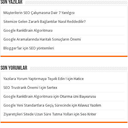
Son Yazılar
Müşterilerin SEO Çalışmasına Dair 7 Yanılgısı
Sitemize Gelen Zararlı Bağlantılar Nasıl Reddedilir?
Google RankBrain Algoritması
Google Aramalarında Haritalı Sonuçların Önemi
Blogger’lar için SEO yöntemleri
Son yorumlar
Yazılara Yorum Yaptırmaya Teşvik Edin !
için
Hatice
SEO Trustrank Önemi !
için
Sertex
Google RankBrain Algoritması
için
Oturma izni Başvurusu
Google Yeni Standartlara Geçiş Sürecinde
için
Kılavuz Yazılım
Ziyaretçileri Sitede Uzun Süre Tutma Yolları
için
Seo Kriter