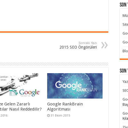
Son 
Müş
Sit
Goo
Goo
Sonraki Yazı
2015 SEO Öngörüleri
Blo
Son
Yaz
SEO
Goo
ze Gelen Zararlı
Google RankBrain
Ba
ılar Nasıl Reddedilir?
Algoritması
Goo
 2016
31 Ekim 2015
Kıl
Ziy