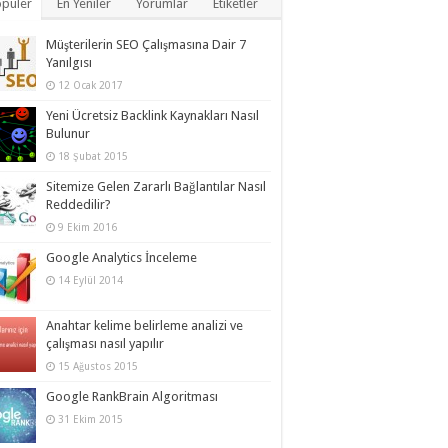
püler
En Yeniler
Yorumlar
Etiketler
Müşterilerin SEO Çalışmasına Dair 7
Yanılgısı
12 Ocak 2017
Yeni Ücretsiz Backlink Kaynakları Nasıl
Bulunur
18 Şubat 2015
Sitemize Gelen Zararlı Bağlantılar Nasıl
Reddedilir?
9 Ekim 2016
Google Analytics İnceleme
14 Eylül 2014
Anahtar kelime belirleme analizi ve
çalışması nasıl yapılır
15 Ağustos 2015
Google RankBrain Algoritması
31 Ekim 2015