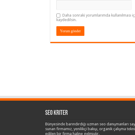
Daha sonraki yorumlarımda kullanılması iç
kaydedilsin.
Seo Kriter
Bünyesinde barındırdığı uzman seo danışmanları say
sunan firmamız, yenilikçi bakışı, organik çalışma teknik
edilen bir firma haline gelmiştir.