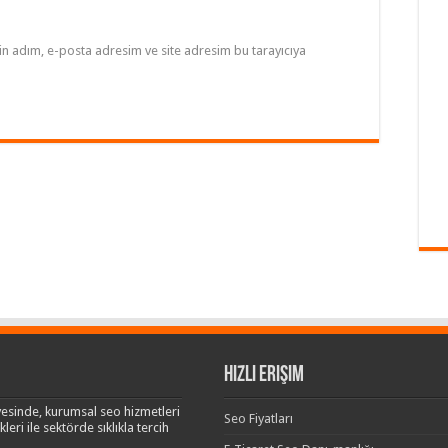
in adım, e-posta adresim ve site adresim bu tarayıcıya
Hızlı Erişim
esinde, kurumsal seo hizmetleri
Seo Fiyatları
leri ile sektörde sıklıkla tercih