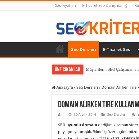
Seo Fiyatları
E-Ticaret Seo Danışmanlığı
Ku
Seo Dersleri
E-Ticaret Seo
Öne Çıkanlar
Müşterilerin SEO Çalışmasına D
Anasayfa
/
Seo Dersleri
/
Domain Alırken Tire 
Domain Alırken Tire Kullanm
30 Aralık 2014
Seo Dersleri
SEO uyumlu domain
dediğimiz zaman sizlere 
paylaşım yapmıştık. Bilindiği üzere günümüzde 
unsurlarından birisi de TİTLE > URL > DESCRİ