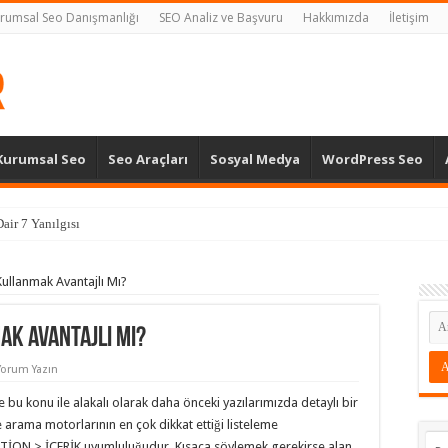
rumsal Seo Danışmanlığı
SEO Analiz ve Başvuru
Hakkımızda
İletişim
Kurumsal Seo
Seo Araçları
Sosyal Medya
WordPress Seo
air 7 Yanılgısı
Kullanmak Avantajlı Mı?
ak Avantajlı Mı?
Yorum Yazın
bu konu ile alakalı olarak daha önceki yazılarımızda detaylı bir
arama motorlarının en çok dikkat ettiği listeleme
PTİON > İÇERİK uyumluluğudur. Kısaca söylemek gerekirse alan