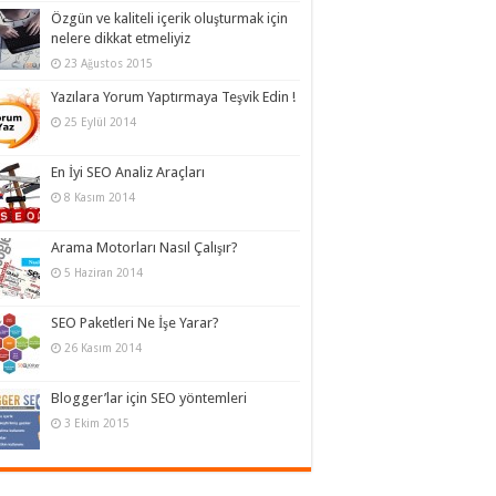
Özgün ve kaliteli içerik oluşturmak için
nelere dikkat etmeliyiz
23 Ağustos 2015
Yazılara Yorum Yaptırmaya Teşvik Edin !
25 Eylül 2014
En İyi SEO Analiz Araçları
8 Kasım 2014
Arama Motorları Nasıl Çalışır?
5 Haziran 2014
SEO Paketleri Ne İşe Yarar?
26 Kasım 2014
Blogger’lar için SEO yöntemleri
3 Ekim 2015