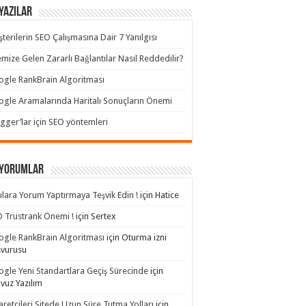
Yazılar
terilerin SEO Çalışmasına Dair 7 Yanılgısı
emize Gelen Zararlı Bağlantılar Nasıl Reddedilir?
gle RankBrain Algoritması
gle Aramalarında Haritalı Sonuçların Önemi
gger’lar için SEO yöntemleri
 yorumlar
ılara Yorum Yaptırmaya Teşvik Edin !
için
Hatice
 Trustrank Önemi !
için
Sertex
gle RankBrain Algoritması
için
Oturma izni
şvurusu
gle Yeni Standartlara Geçiş Sürecinde
için
avuz Yazılım
aretçileri Sitede Uzun Süre Tutma Yolları
için