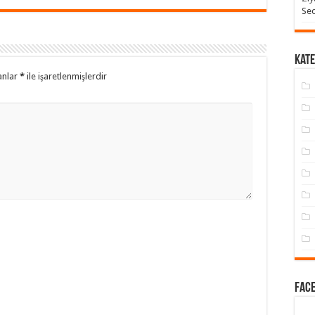
Seo
Kate
anlar
*
ile işaretlenmişlerdir
Face