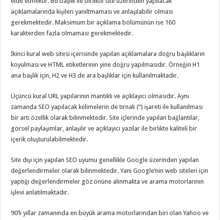
elde etmektir. Bu başlık ile birlikte site üzerinden yapılacak
açıklamalarında kişileri yanıltmaması ve anlaşılabilir olması
gerekmektedir. Maksimum bir açıklama bölümünün ise 160
karakterden fazla olmaması gerekmektedir.
İkinci kural web sitesi içerisinde yapılan açıklamalara doğru başlıkların
koyulması ve HTML etiketlerinin yine doğru yapılmasıdır. Örneğin H1
ana başlık için, H2 ve H3 de ara başlıklar için kullanılmaktadır.
Üçüncü kural URL yapılarının mantıklı ve açıklayıcı olmasıdır. Aynı
zamanda SEO yapılacak kelimelerin de tırnak (“) işareti ile kullanılması
bir artı özellik olarak bilinmektedir. Site içlerinde yapılan bağlantılar,
görsel paylaşımlar, anlaşılır ve açıklayıcı yazılar ile birlikte kaliteli bir
içerik oluşturulabilmektedir.
Site dışı için yapılan SEO uyumu genellikle Google üzerinden yapılan
değerlendirmeler olarak bilinmektedir. Yani Google’nin web siteleri için
yaptığı değerlendirmeler göz önüne alınmakta ve arama motorlarının
işlevi anlatılmaktadır.
90’lı yıllar zamanında en büyük arama motorlarından biri olan Yahoo ve