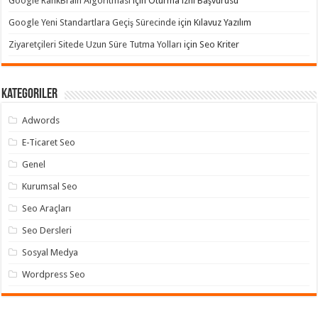
Google RankBrain Algoritması
için
Oturma izni Başvurusu
Google Yeni Standartlara Geçiş Sürecinde
için
Kılavuz Yazılım
Ziyaretçileri Sitede Uzun Süre Tutma Yolları
için
Seo Kriter
Kategoriler
Adwords
E-Ticaret Seo
Genel
Kurumsal Seo
Seo Araçları
Seo Dersleri
Sosyal Medya
Wordpress Seo