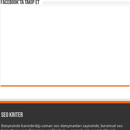
Facebook’ta takip et
Seo Kriter
Bünyesinde barındırdığı uzman seo danışmanları sayesinde, kurumsal seo