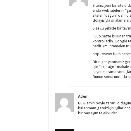
Siteniz yeni bir site o
anda web sitelerini “gü
siteler “özgün” dahi o
dolayısıyla sıralamala
Size şu şekilde bir tavsi
Fuub.net’te bulunan tru
kontrol edin. Google ta
nedir. (muhtamelen trus
http://www.fuub.net/tr
Bir diğer yapmanız gere
için “ağır ağır” makale 
sayede arama sonuçların
Bunun sonucundada site
Adem
Bu işlemin böyle zararlı olduğu
kullanmam gerektiğini yıllar önc
bir paylaşım teşekkürler.