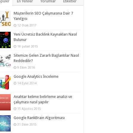
püler
En Yeniler
Yorumlar
Etiketler
Müşterilerin SEO Çalışmasına Dair 7
Yanılgısı
12 Ocak 2017
Yeni Ücretsiz Backlink Kaynakları Nasıl
Bulunur
18 Şubat 2015
Sitemize Gelen Zararlı Bağlantılar Nasıl
Reddedilir?
9 Ekim 2016
Google Analytics İnceleme
14 Eylül 2014
Anahtar kelime belirleme analizi ve
çalışması nasıl yapılır
15 Ağustos 2015
Google RankBrain Algoritması
31 Ekim 2015