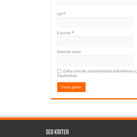
Ad
*
E-posta
*
İnternet sitesi
Daha sonraki yorumlarımda kullanılması iç
kaydedilsin.
Seo Kriter