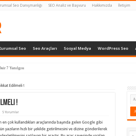
rumsal Seo Danışmanlığı
SEO Analiz ve Başvuru
Hakkımızda
İletişim
Kurumsal Seo
Seo Araçları
Sosyal Medya
WordPress Seo
air 7 Yanılgısı
kkat Edilmeli !
lmeli !
5 Yorumlar
 en çok kullandıkları araçlarında başında gelen Google gibi
ün yazıların hızlı bir şekilde getirilmesini ve dizine gönderilerek
indexletilmesini sağlayan bir araçtır. Bu araç sayesinde yazılan