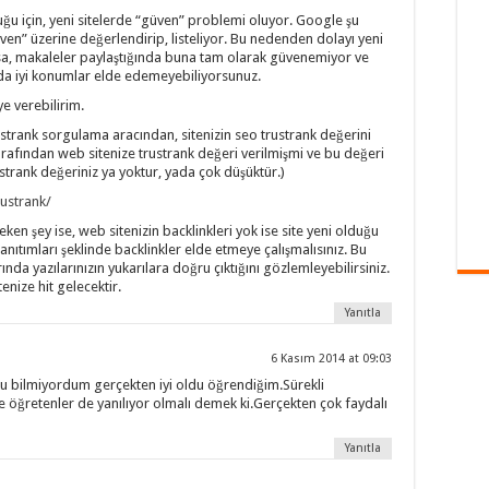
lduğu için, yeni sitelerde “güven” problemi oluyor. Google şu
ven” üzerine değerlendirip, listeliyor. Bu nedenden dolayı yeni
lsa, makaleler paylaştığında buna tam olarak güvenemiyor ve
rda iyi konumlar elde edemeyebiliyorsunuz.
ye verebilirim.
strank sorgulama aracından, sitenizin seo trustrank değerini
rafından web sitenize trustrank değeri verilmişmi ve bu değeri
trank değeriniz ya yoktur, yada çok düşüktür.)
ustrank/
ken şey ise, web sitenizin backlinkleri yok ise site yeni olduğu
tanıtımları şeklinde backlinkler elde etmeye çalışmalısınız. Bu
da yazılarınızın yukarılara doğru çıktığını gözlemleyebilirsiniz.
nize hit gelecektir.
Yanıtla
6 Kasım 2014 at 09:03
nu bilmiyordum gerçekten iyi oldu öğrendiğim.Sürekli
e öğretenler de yanılıyor olmalı demek ki.Gerçekten çok faydalı
Yanıtla