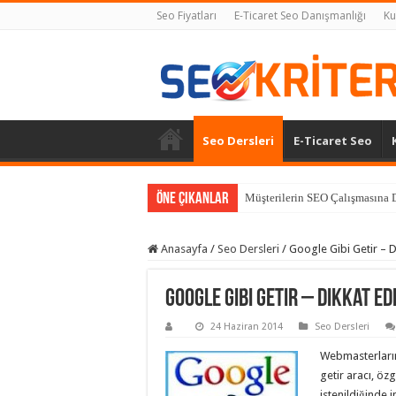
Seo Fiyatları
E-Ticaret Seo Danışmanlığı
Ku
Seo Dersleri
E-Ticaret Seo
Öne Çıkanlar
Müşterilerin SEO Çalışmasına D
Anasayfa
/
Seo Dersleri
/
Google Gibi Getir – Di
Google Gibi Getir – Dikkat Edi
24 Haziran 2014
Seo Dersleri
Webmasterların
getir aracı, özg
istenildiğinde 