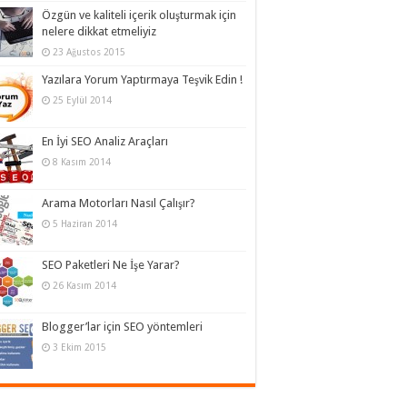
Özgün ve kaliteli içerik oluşturmak için
nelere dikkat etmeliyiz
23 Ağustos 2015
Yazılara Yorum Yaptırmaya Teşvik Edin !
25 Eylül 2014
En İyi SEO Analiz Araçları
8 Kasım 2014
Arama Motorları Nasıl Çalışır?
5 Haziran 2014
SEO Paketleri Ne İşe Yarar?
26 Kasım 2014
Blogger’lar için SEO yöntemleri
3 Ekim 2015