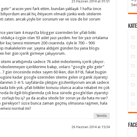
25 Haziran 2014 at 01:51
Seo
etir” aracını yeni fark ettim. bundan yaklaşık 1 hafta önce
iliyordum ancak hiç ihtiyacım olmadı çünkü web sitelerim
pti zaten. ancak şöyle bir sorunum var ve size de bir sorum
Kate
e yani tam 4 mayıs’ta blogger üzerinden bir şifalı bitki
r oldukça özgün olan 93 adet yazı yazdım. her bir yazı ortalama
bir kaç tanesi minimum 200 civarında. öyle ki 700 – 900
hip makalelerim var. yayına aldığım günden bu yana blogu
en her gün içerik girmeye çalışıyorum.
 sitemi arattığımda sadece 76 adet indexlenmiş içerik çıkıyor.
dexlenmeyen içeriklerime bakıp, onlaro “google gibi getir”
. 7 gün öncesinde index sayım 60 iken, dün 81’di, fakat bugün
 bugüne kadar google üzerinden siteme gelen organik ziyaretçi
larımın 3-4-5. sayfalarda çıktığını gözlemliyorum ancak sadece
asada bile yok. şifalı bitkiler konusu olunca acaba rekabet mi çok
da ile ilgili bloglarımda çok kısa sürede google’dan ziyaretçi
zorlaştı bu iş? ya da acaba sitede bir sorun ya da hata mı var?
 gerekiyor? sizce bunca zaman geçmiş olmasına rağmen, hala
lmemesi normal mi?
Yanıtla
Face
26 Haziran 2014 at 15:34