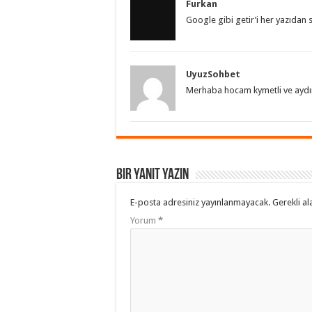
Furkan
Google gibi getir’i her yazıdan
UyuzSohbet
Merhaba hocam kymetli ve aydınla
Bir yanıt yazın
E-posta adresiniz yayınlanmayacak.
Gerekli al
Yorum
*