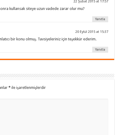
22 Şubat 2015 at 17:57
 sonra kullansak siteye uzun vadede zarar olur mu?
Yanıtla
20 Eylül 2015 at 15:37
tıcı bir konu olmuş. Tavsiyeleriniz için teşekkür ederim.
Yanıtla
anlar
*
ile işaretlenmişlerdir