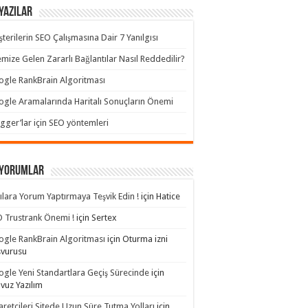
Yazılar
terilerin SEO Çalışmasına Dair 7 Yanılgısı
emize Gelen Zararlı Bağlantılar Nasıl Reddedilir?
gle RankBrain Algoritması
gle Aramalarında Haritalı Sonuçların Önemi
gger’lar için SEO yöntemleri
 yorumlar
ılara Yorum Yaptırmaya Teşvik Edin !
için
Hatice
 Trustrank Önemi !
için
Sertex
gle RankBrain Algoritması
için
Oturma izni
şvurusu
gle Yeni Standartlara Geçiş Sürecinde
için
avuz Yazılım
aretçileri Sitede Uzun Süre Tutma Yolları
için