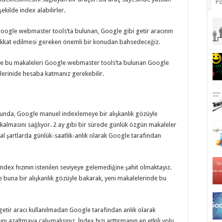
Po
 şekilde index alabilirler.
oogle webmaster tools’ta bulunan, Google gibi getir aracının
ikkat edilmesi gereken önemli bir konudan bahsedeceğiz.
 ve bu makaleleri Google webmaster tools’ta bulunan Google
kilerinide hesaba katmanız gerekebilir.
nucunda, Google manuel indexlemeye bir alışkanlık gözüyle
ı kalmasını sağlıyor. 2 ay gibi bir sürede günlük özgün makaleler
al şartlarda günlük-saatlik-anlık olarak Google tarafından
index hızının istenilen seviyeye gelemediğine şahit olmaktayız.
e buna bir alışkanlık gözüyle bakarak, yeni makalelerinde bu
getir aracı kullanılmadan Google tarafından anlık olarak
nı azaltmaya çalışmalısınız. İndex hızı arttırmanın en etkili yolu,