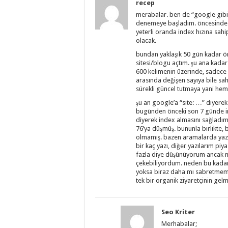
recep
merabalar. ben de “google gibi g
denemeye başladım. öncesinde b
yeterli oranda index hızına sahi
olacak.
bundan yaklaşık 50 gün kadar önc
sitesi/blogu açtım. şu ana kada
600 kelimenin üzerinde, sadece 
arasında değişen sayıya bile sa
sürekli güncel tutmaya yani hem
şu an google’a “site: …” diyerek
bugünden önceki son 7 günde in
diyerek index almasını sağladım
76’ya düşmüş. bununla birlikte,
olmamış. bazen aramalarda yazı
bir kaç yazı, diğer yazılarım piy
fazla diye düşünüyorum ancak mo
çekebiliyordum. neden bu kadar 
yoksa biraz daha mı sabretmem
tek bir organik ziyaretçinin ge
Seo Kriter
Merhabalar;