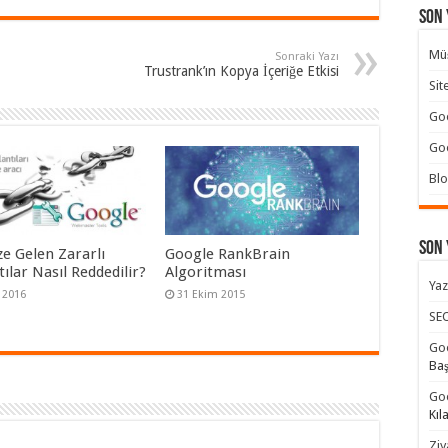
Son 
Müş
Sonraki Yazı
Trustrank’ın Kopya İçeriğe Etkisi
Sit
Goo
Goo
Blo
Son
ze Gelen Zararlı
Google RankBrain
ılar Nasıl Reddedilir?
Algoritması
Yaz
 2016
31 Ekim 2015
SEO
Goo
Ba
Goo
Kıl
Ziy