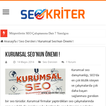
Müşterilerin SEO Çalışmasına Dair 7 Yanılgısı
Anasayfa
/
Seo Dersleri
/
Kurumsal Seo’nun Önemi !
Kurumsal Seo’nun Önemi !
14 Mayıs 2014
Seo Dersleri
1 Yorum
Kurumsal seo
danışmanlığı, SEO’da
en çok titizlik isteyen
ve çalışmalarda çok
daha başarı
sağlanması gereken
bir seo türüdür. Kurumsal firmalar yaptırdıkları seo çalışmalarında