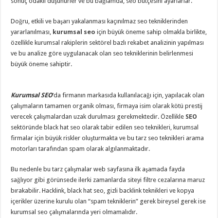
sonuç odaklı düşünürler ve bu bağlamda, seo bütçesini ayarlarlar.
Doğru, etkili ve başarı yakalanması kaçınılmaz seo tekniklerinden
yararlanılması,
kurumsal seo
için büyük öneme sahip olmakla birlikte,
özellikle kurumsal rakiplerin sektörel bazlı rekabet analizinin yapılması
ve bu analize göre uygulanacak olan seo tekniklerinin belirlenmesi
büyük öneme sahiptir.
Kurumsal SEO
‘da firmanın markasıda kullanılacağı için, yapılacak olan
çalışmaların tamamen organik olması, firmaya isim olarak kötü prestij
verecek çalışmalardan uzak durulması gerekmektedir. Özellikle
SEO
sektöründe black hat seo olarak tabir edilen seo teknikleri, kurumsal
firmalar için büyük riskler oluşturmakta ve bu tarz seo teknikleri arama
motorları tarafından spam olarak algılanmaktadır.
Bu nedenle bu tarz çalışmalar web sayfasına ilk aşamada fayda
sağlıyor gibi görünsede ilerki zamanlarda siteyi filtre cezalarına maruz
bırakabilir. Hacklink, black hat seo, gizli backlink teknikleri ve kopya
içerikler üzerine kurulu olan “spam tekniklerin” gerek bireysel gerek ise
kurumsal seo çalışmalarında yeri olmamalıdır.