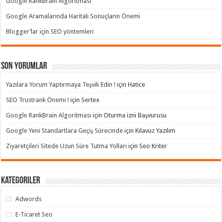
Google RankBrain Algoritması
Google Aramalarında Haritalı Sonuçların Önemi
Blogger’lar için SEO yöntemleri
Son yorumlar
Yazılara Yorum Yaptırmaya Teşvik Edin !
için
Hatice
SEO Trustrank Önemi !
için
Sertex
Google RankBrain Algoritması
için
Oturma izni Başvurusu
Google Yeni Standartlara Geçiş Sürecinde
için
Kılavuz Yazılım
Ziyaretçileri Sitede Uzun Süre Tutma Yolları
için
Seo Kriter
Kategoriler
Adwords
E-Ticaret Seo