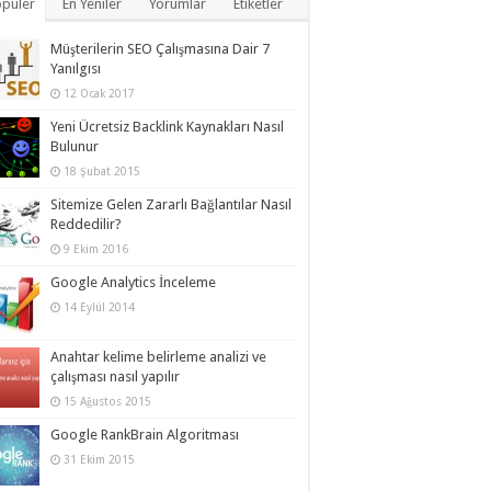
püler
En Yeniler
Yorumlar
Etiketler
Müşterilerin SEO Çalışmasına Dair 7
Yanılgısı
12 Ocak 2017
Yeni Ücretsiz Backlink Kaynakları Nasıl
Bulunur
18 Şubat 2015
Sitemize Gelen Zararlı Bağlantılar Nasıl
Reddedilir?
9 Ekim 2016
Google Analytics İnceleme
14 Eylül 2014
Anahtar kelime belirleme analizi ve
çalışması nasıl yapılır
15 Ağustos 2015
Google RankBrain Algoritması
31 Ekim 2015