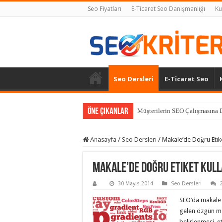
Seo Fiyatları
E-Ticaret Seo Danışmanlığı
Ku
Seo Dersleri
E-Ticaret Seo
Öne Çıkanlar
Müşterilerin SEO Çalışmasına D
Anasayfa
/
Seo Dersleri
/
Makale’de Doğru Etike
Makale’de Doğru Etiket Kull
30 Mayıs 2014
Seo Dersleri
SEO’da makale 
gelen özgün mak
belirlenmesi, 