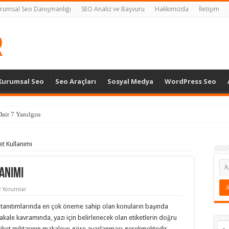
rumsal Seo Danışmanlığı
SEO Analiz ve Başvuru
Hakkımızda
İletişim
Kurumsal Seo
Seo Araçları
Sosyal Medya
WordPress Seo
air 7 Yanılgısı
t Kullanımı
anımı
2 Yorumlar
tanıtımlarında en çok öneme sahip olan konuların başında
ale kavramında, yazı için belirlenecek olan etiketlerin doğru
etiket miktarının makaleye göre ayarlanması gerekmektedir.