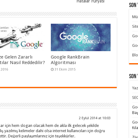
Hatalar Furyası
Son 
Müş
Sit
Goo
Goo
Blo
ze Gelen Zararlı
Google RankBrain
ılar Nasıl Reddedilir?
Algoritması
 2016
31 Ekim 2015
Son
Yaz
SEO
Goo
Ba
2 Eylül 2014 at 10:03
Goo
lar için hem slogan olacak hem de akla ilk gelecek şekilde
Kıl
lış yazılmış kelimeler dahi olsa internet kullanıcıları için doğru
ttir. Değerli paylaşımlarınız için teşekkürler.
Ziy