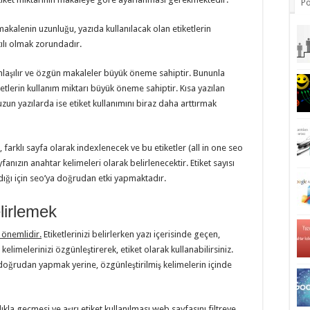
Po
akalenin uzunluğu, yazıda kullanılacak olan etiketlerin
ılı olmak zorundadır.
nlaşılır ve özgün makaleler büyük öneme sahiptir. Bununla
ketlerin kullanım miktarı büyük öneme sahiptir. Kısa yazılan
 uzun yazılarda ise etiket kullanımını biraz daha arttırmak
, farklı sayfa olarak indexlenecek ve bu etiketler (all in one seo
fanızın anahtar kelimeleri olarak belirlenecektir. Etiket sayısı
dığı için seo’ya doğrudan etki yapmaktadır.
lirlemek
 önemlidir.
Etiketlerinizi belirlerken yazı içerisinde geçen,
limelerinizi özgünleştirerek, etiket olarak kullanabilirsiniz.
 doğrudan yapmak yerine, özgünleştirilmiş kelimelerin içinde
lıkla geçmesi ve aşırı etiket kullanılması web sayfasını filtreye