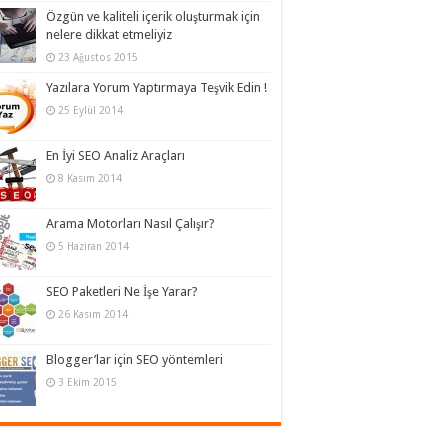
Özgün ve kaliteli içerik oluşturmak için
nelere dikkat etmeliyiz
23 Ağustos 2015
Yazılara Yorum Yaptırmaya Teşvik Edin !
25 Eylül 2014
En İyi SEO Analiz Araçları
8 Kasım 2014
Arama Motorları Nasıl Çalışır?
5 Haziran 2014
SEO Paketleri Ne İşe Yarar?
26 Kasım 2014
Blogger’lar için SEO yöntemleri
3 Ekim 2015