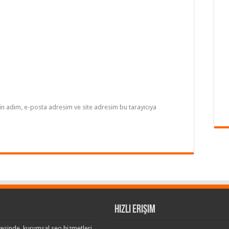
in adım, e-posta adresim ve site adresim bu tarayıcıya
Hızlı Erişim
esinde, kurumsal seo hizmetleri