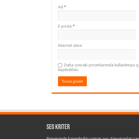
Ad
*
E-posta
*
İnternet sitesi
Daha sonraki yorumlarımda kullanılması iç
kaydedilsin.
Seo Kriter
Bünyesinde barındırdığı uzman seo danışmanları say