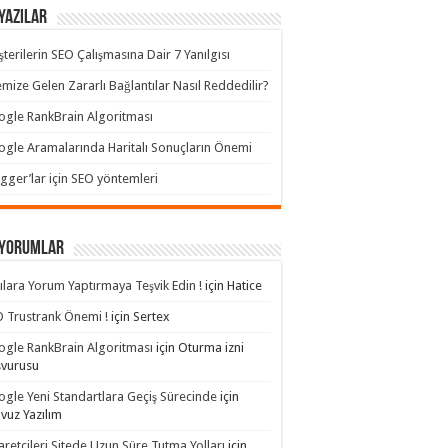
Yazılar
terilerin SEO Çalışmasına Dair 7 Yanılgısı
emize Gelen Zararlı Bağlantılar Nasıl Reddedilir?
gle RankBrain Algoritması
gle Aramalarında Haritalı Sonuçların Önemi
gger’lar için SEO yöntemleri
 yorumlar
ılara Yorum Yaptırmaya Teşvik Edin !
için
Hatice
 Trustrank Önemi !
için
Sertex
gle RankBrain Algoritması
için
Oturma izni
şvurusu
gle Yeni Standartlara Geçiş Sürecinde
için
avuz Yazılım
aretçileri Sitede Uzun Süre Tutma Yolları
için