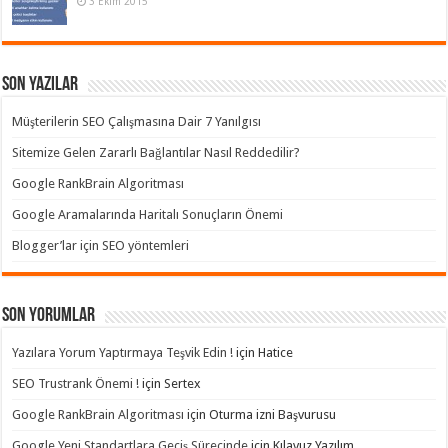
3 Ekim 2015
Son Yazılar
Müşterilerin SEO Çalışmasına Dair 7 Yanılgısı
Sitemize Gelen Zararlı Bağlantılar Nasıl Reddedilir?
Google RankBrain Algoritması
Google Aramalarında Haritalı Sonuçların Önemi
Blogger’lar için SEO yöntemleri
Son yorumlar
Yazılara Yorum Yaptırmaya Teşvik Edin !
için
Hatice
SEO Trustrank Önemi !
için
Sertex
Google RankBrain Algoritması
için
Oturma izni Başvurusu
Google Yeni Standartlara Geçiş Sürecinde
için
Kılavuz Yazılım