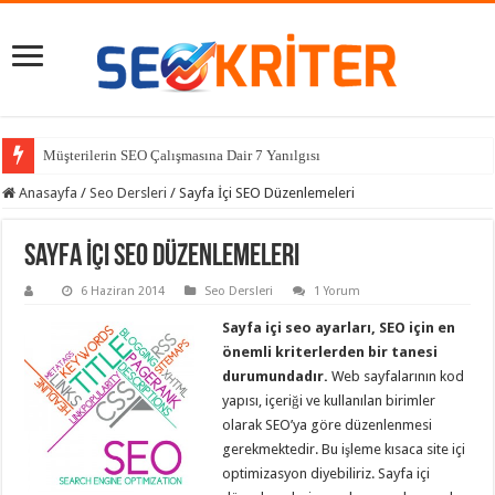
Müşterilerin SEO Çalışmasına Dair 7 Yanılgısı
Anasayfa
/
Seo Dersleri
/
Sayfa İçi SEO Düzenlemeleri
Sayfa İçi SEO Düzenlemeleri
6 Haziran 2014
Seo Dersleri
1 Yorum
Sayfa içi seo ayarları, SEO için en
önemli kriterlerden bir tanesi
durumundadır.
Web sayfalarının kod
yapısı, içeriği ve kullanılan birimler
olarak SEO’ya göre düzenlenmesi
gerekmektedir. Bu işleme kısaca site içi
optimizasyon diyebiliriz. Sayfa içi