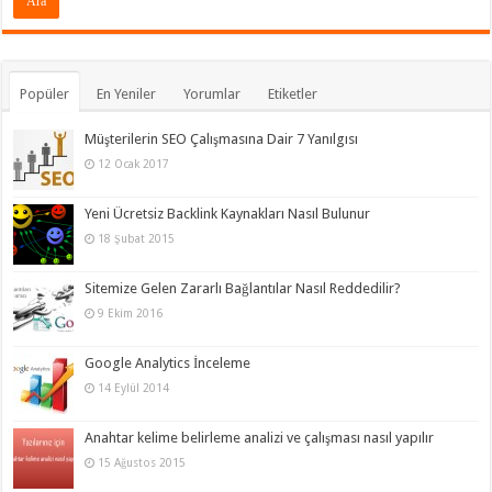
Popüler
En Yeniler
Yorumlar
Etiketler
Müşterilerin SEO Çalışmasına Dair 7 Yanılgısı
12 Ocak 2017
Yeni Ücretsiz Backlink Kaynakları Nasıl Bulunur
18 Şubat 2015
Sitemize Gelen Zararlı Bağlantılar Nasıl Reddedilir?
9 Ekim 2016
Google Analytics İnceleme
14 Eylül 2014
Anahtar kelime belirleme analizi ve çalışması nasıl yapılır
15 Ağustos 2015