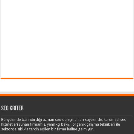
Seo Kriter
Bünyesinde barındırdığı uzman seo danışmanları sayesinde, kurumsal seo
hizmetleri sunan firmamız, yenilikçi bakışı, organik çalışma teknikleri ile
sektörde sıklıkla tercih edilen bir firma haline gelmiştir.