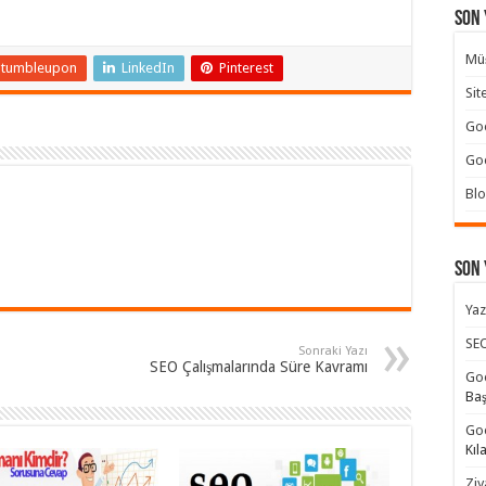
Son 
Müş
Stumbleupon
LinkedIn
Pinterest
Sit
Goo
Goo
Blo
Son
Yaz
SEO
Sonraki Yazı
SEO Çalışmalarında Süre Kavramı
Goo
Ba
Goo
Kıl
Ziy