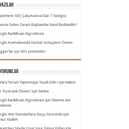
Yazılar
terilerin SEO Çalışmasına Dair 7 Yanılgısı
emize Gelen Zararlı Bağlantılar Nasıl Reddedilir?
gle RankBrain Algoritması
gle Aramalarında Haritalı Sonuçların Önemi
gger’lar için SEO yöntemleri
 yorumlar
ılara Yorum Yaptırmaya Teşvik Edin !
için
Hatice
 Trustrank Önemi !
için
Sertex
gle RankBrain Algoritması
için
Oturma izni
şvurusu
gle Yeni Standartlara Geçiş Sürecinde
için
avuz Yazılım
aretçileri Sitede Uzun Süre Tutma Yolları
için