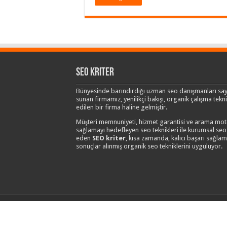
Seo Kriter
Bünyesinde barındırdığı uzman seo danışmanları say
sunan firmamız, yenilikçi bakışı, organik çalışma teknik
edilen bir firma haline gelmiştir.
Müşteri memnuniyeti, hizmet garantisi ve arama moto
sağlamayı hedefleyen seo teknikleri ile kurumsal s
eden
SEO kriter
, kısa zamanda, kalıcı başarı sağla
sonuçlar alınmış organik seo tekniklerini uyguluyor.
Copyright © 2014 Seo Kriter - Kurumsal Seo Danı