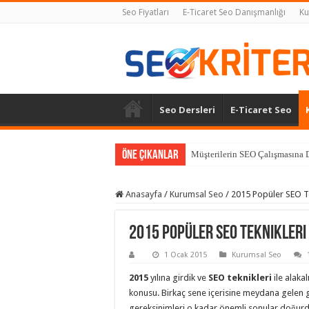
Seo Fiyatları
E-Ticaret Seo Danışmanlığı
Ku
Seo Dersleri
E-Ticaret Seo
Öne Çıkanlar
Müşterilerin SEO Çalışmasına D
Anasayfa
/
Kurumsal Seo
/
2015 Popüler SEO Te
2015 Popüler SEO Teknikleri
1 Ocak 2015
Kurumsal Seo
2015
yılına girdik ve
SEO teknikleri
ile alakal
konusu. Birkaç sene içerisine meydana gelen ge
gereksinimleri o kadar önemli sonular doğur