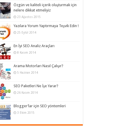
Özgün ve kaliteli içerik oluşturmak için
nelere dikkat etmeliyiz
23 Ağustos 2015
Yazılara Yorum Yaptırmaya Teşvik Edin !
25 Eylül 2014
En İyi SEO Analiz Araçları
8 Kasım 2014
Arama Motorları Nasıl Çalışır?
5 Haziran 2014
SEO Paketleri Ne İşe Yarar?
26 Kasım 2014
Blogger’lar için SEO yöntemleri
3 Ekim 2015