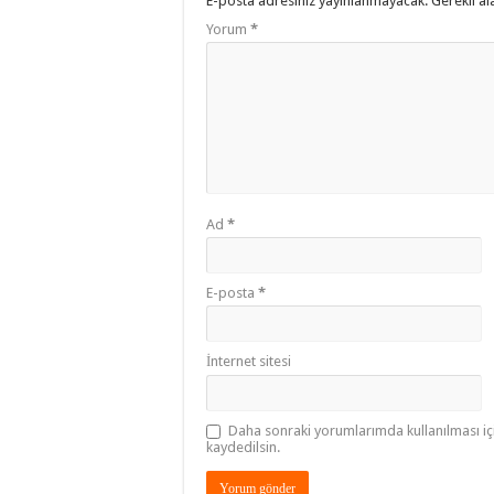
E-posta adresiniz yayınlanmayacak.
Gerekli al
Yorum
*
Ad
*
E-posta
*
İnternet sitesi
Daha sonraki yorumlarımda kullanılması iç
kaydedilsin.