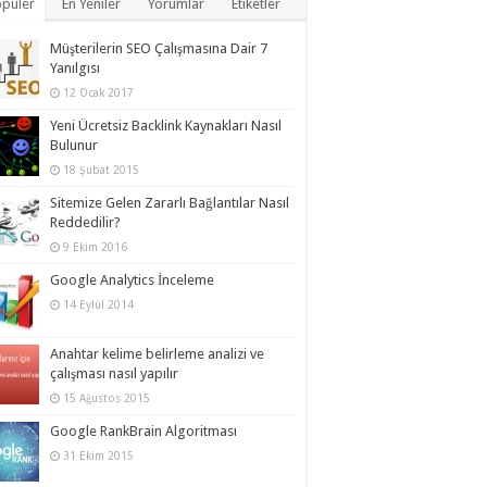
püler
En Yeniler
Yorumlar
Etiketler
Müşterilerin SEO Çalışmasına Dair 7
Yanılgısı
12 Ocak 2017
Yeni Ücretsiz Backlink Kaynakları Nasıl
Bulunur
18 Şubat 2015
Sitemize Gelen Zararlı Bağlantılar Nasıl
Reddedilir?
9 Ekim 2016
Google Analytics İnceleme
14 Eylül 2014
Anahtar kelime belirleme analizi ve
çalışması nasıl yapılır
15 Ağustos 2015
Google RankBrain Algoritması
31 Ekim 2015