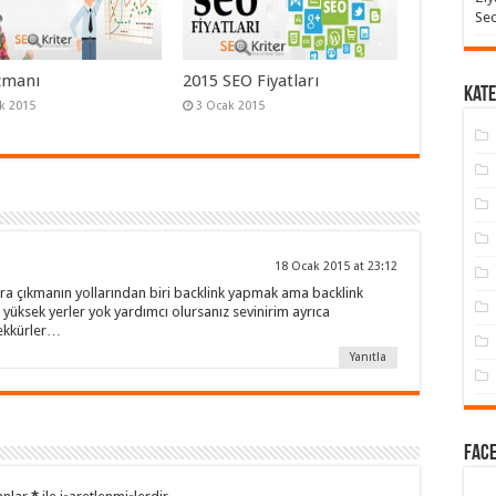
Seo
zmanı
2015 SEO Fiyatları
Kate
k 2015
3 Ocak 2015
18 Ocak 2015 at 23:12
ra çıkmanın yollarından biri backlink yapmak ama backlink
üksek yerler yok yardımcı olursanız sevinirim ayrıca
şekkürler…
Yanıtla
Face