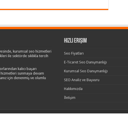
Hızlı Erişim
esinde, kurumsal seo hizmetleri
Seo Fiyatları
leri ile sektörde sıklıkla tercih
E-Ticaret Seo Danışmanlığı
rlarından kalıcı başarı
Kurumsal Seo Danışmanlığı
eo hizmetleri sunmaya devam
manız için denenmiş ve olumlu
SEO Analiz ve Başvuru
Hakkımızda
İletişim
şmanlığı