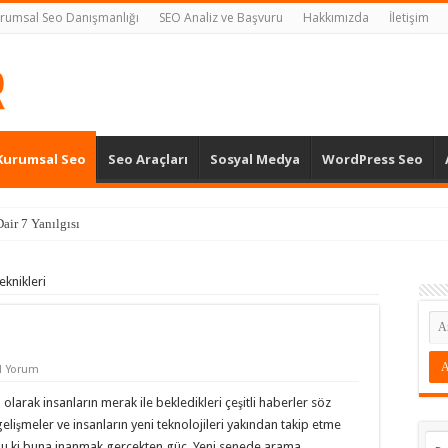
rumsal Seo Danışmanlığı
SEO Analiz ve Başvuru
Hakkımızda
İletişim
Kurumsal Seo
Seo Araçları
Sosyal Medya
WordPress Seo
air 7 Yanılgısı
knikleri
1 Yorum
ı olarak insanların merak ile bekledikleri çeşitli haberler söz
lişmeler ve insanların yeni teknolojileri yakından takip etme
du ki buna inanmak gerçekten güç. Yeni senede arama