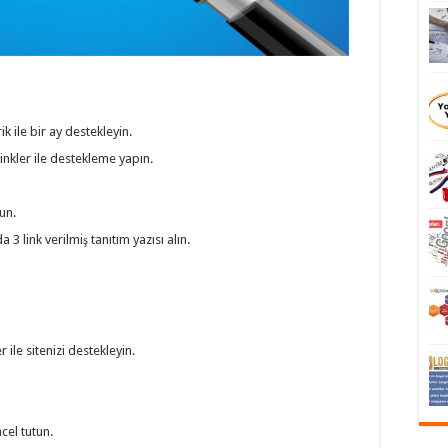
k ile bir ay destekleyin.
inkler ile destekleme yapın.
un.
a 3 link verilmiş tanıtım yazısı alın.
r ile sitenizi destekleyin.
ncel tutun.