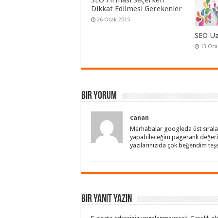
SEO Firması Seçerken
Dikkat Edilmesi Gerekenler
26 Ocak 2015
SEO U
13 Oca
Bir Yorum
canan
Merhabalar googleda üst sırala
yapabileceğim pagerank değeri y
yazılarınızıda çok beğendim te
Bir yanıt yazın