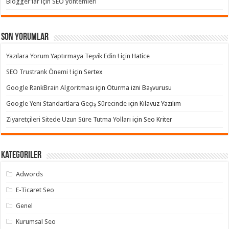
Blogger’lar için SEO yöntemleri
Son yorumlar
Yazılara Yorum Yaptırmaya Teşvik Edin !
için
Hatice
SEO Trustrank Önemi !
için
Sertex
Google RankBrain Algoritması
için
Oturma izni Başvurusu
Google Yeni Standartlara Geçiş Sürecinde
için
Kılavuz Yazılım
Ziyaretçileri Sitede Uzun Süre Tutma Yolları
için
Seo Kriter
Kategoriler
Adwords
E-Ticaret Seo
Genel
Kurumsal Seo