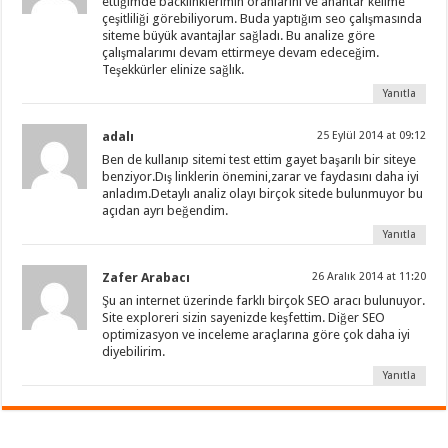
ettiğimde backlinklerimin oranlarını ve anahtar kelime
çeşitliliği görebiliyorum. Buda yaptığım seo çalışmasında
siteme büyük avantajlar sağladı. Bu analize göre
çalışmalarımı devam ettirmeye devam edeceğim.
Teşekkürler elinize sağlık.
Yanıtla
adalı
25 Eylül 2014 at 09:12
Ben de kullanıp sitemi test ettim gayet başarılı bir siteye
benziyor.Dış linklerin önemini,zarar ve faydasını daha iyi
anladım.Detaylı analiz olayı birçok sitede bulunmuyor bu
açıdan ayrı beğendim.
Yanıtla
Zafer Arabacı
26 Aralık 2014 at 11:20
Şu an internet üzerinde farklı birçok SEO aracı bulunuyor.
Site exploreri sizin sayenizde keşfettim. Diğer SEO
optimizasyon ve inceleme araçlarına göre çok daha iyi
diyebilirim.
Yanıtla