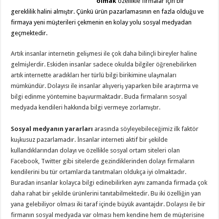
olmak
özellikle firmalar için bir
gereklilik halini almıştır. Çünkü ürün pazarlamasının en fazla olduğu ve
firmaya yeni müşterileri çekmenin en kolay yolu sosyal medyadan
geçmektedir.
Artık insanlar internetin gelişmesi ile çok daha bilinçli bireyler haline
gelmişlerdir. Eskiden insanlar sadece okulda bilgiler öğrenebilirken
artık internette aradıkları her türlü bilgi birikimine ulaşmaları
mümkündür. Dolayısı ile insanlar alışveriş yaparken bile araştırma ve
bilgi edinme yöntemine başvurmaktadır. Buda firmaların sosyal
medyada kendileri hakkında bilgi vermeye zorlamıştır.
Sosyal medyanın yararları
arasında söyleyebileceğimiz ilk faktör
kuşkusuz pazarlamadır. İnsanlar interneti aktif bir şekilde
kullandıklarından dolayı ve özellikle sosyal ortam siteleri olan
Facebook, Twitter gibi sitelerde gezindiklerinden dolayı firmaların
kendilerini bu tür ortamlarda tanıtmaları oldukça iyi olmaktadır.
Buradan insanlar kolayca bilgi edinebilirken aynı zamanda firmada çok
daha rahat bir şekilde ürünlerini tanıtabilmektedir. Bu iki özelliğin yan
yana gelebiliyor olması iki taraf içinde büyük avantajdır. Dolayısı ile bir
firmanın sosyal medyada var olması hem kendine hem de müşterisine