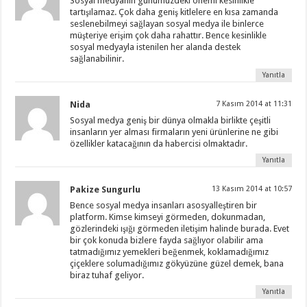
Sosyal medyanın günümüzdeki önemi kesinlikle
tartışılamaz. Çok daha geniş kitlelere en kısa zamanda
seslenebilmeyi sağlayan sosyal medya ile binlerce
müşteriye erişim çok daha rahattır. Bence kesinlikle
sosyal medyayla istenilen her alanda destek
sağlanabilinir.
Yanıtla
Nida
7 Kasım 2014 at 11:31
Sosyal medya geniş bir dünya olmakla birlikte çeşitli
insanların yer alması firmaların yeni ürünlerine ne gibi
özellikler katacağının da habercisi olmaktadır.
Yanıtla
Pakize Sungurlu
13 Kasım 2014 at 10:57
Bence sosyal medya insanları asosyalleştiren bir
platform. Kimse kimseyi görmeden, dokunmadan,
gözlerindeki ışığı görmeden iletişim halinde burada. Evet
bir çok konuda bizlere fayda sağlıyor olabilir ama
tatmadığımız yemekleri beğenmek, koklamadığımız
çiçeklere solumadığımız gökyüzüne güzel demek, bana
biraz tuhaf geliyor.
Yanıtla