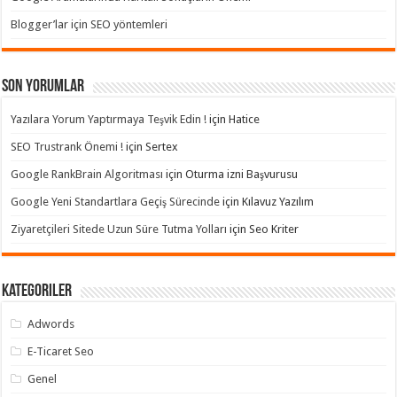
Blogger’lar için SEO yöntemleri
Son yorumlar
Yazılara Yorum Yaptırmaya Teşvik Edin !
için
Hatice
SEO Trustrank Önemi !
için
Sertex
Google RankBrain Algoritması
için
Oturma izni Başvurusu
Google Yeni Standartlara Geçiş Sürecinde
için
Kılavuz Yazılım
Ziyaretçileri Sitede Uzun Süre Tutma Yolları
için
Seo Kriter
Kategoriler
Adwords
E-Ticaret Seo
Genel