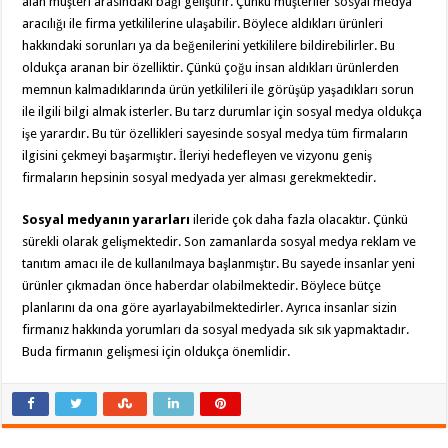
alan müşteri arasındaki bağı geliştirir. Çünkü müşteriler sosyal medya
aracılığı ile firma yetkililerine ulaşabilir. Böylece aldıkları ürünleri
hakkındaki sorunları ya da beğenilerini yetkililere bildirebilirler. Bu
oldukça aranan bir özelliktir. Çünkü çoğu insan aldıkları ürünlerden
memnun kalmadıklarında ürün yetkilileri ile görüşüp yaşadıkları sorun
ile ilgili bilgi almak isterler. Bu tarz durumlar için sosyal medya oldukça
işe yarardır. Bu tür özellikleri sayesinde sosyal medya tüm firmaların
ilgisini çekmeyi başarmıştır. İleriyi hedefleyen ve vizyonu geniş
firmaların hepsinin sosyal medyada yer alması gerekmektedir.
Sosyal medyanın yararları
ileride çok daha fazla olacaktır. Çünkü
sürekli olarak gelişmektedir. Son zamanlarda sosyal medya reklam ve
tanıtım amacı ile de kullanılmaya başlanmıştır. Bu sayede insanlar yeni
ürünler çıkmadan önce haberdar olabilmektedir. Böylece bütçe
planlarını da ona göre ayarlayabilmektedirler. Ayrıca insanlar sizin
firmanız hakkında yorumları da sosyal medyada sık sık yapmaktadır.
Buda firmanın gelişmesi için oldukça önemlidir.