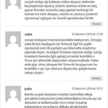
sosyal medya ağı kullanan online alışveriş sitelerinin
karşılaştırmalı alışveriş sistemi sunması ürünle ve satış
yapan firmalar arasında satışı yapılan herhangi bir
ürünün her türlü detayını, olumlu ve olumsuz yönlerini
öğrenmeyi sağlayan en önemli ayrıntılardan biridir.
Yanıtla
selin
25 Ağustos 2014 at 17:36
sosyal medyanın önemine kesinlikle katılıyorum. Örneğin
adını ilk kez duyduğum bir firma ile ilgili bir şeyler
öğrenecek isem ilk yaptığım şey internette araştırma
yapmak oluyor. Aradığım firmanın sitesinin varlığı, içeriği,
insanların bununla ilgili yaptığı yorumlar kesinlikle o
firma için aklımdaki düşünceleri oluşturmaktadır. Hatta
artık eğer sitesi olmayan bir firma ile karşılaşırsam bu
kesinlikle o yer için olumsuz düşünceler geliştirmeme
sebep oluyor.
Yanıtla
yeliz
25 Ağustos 2014 at 19:12
Bende sosyal medyanın insanlar üzerindeki etkiye
gerçekten inanıyorum.Çünkü bilmediğimiz birçok şey var
almadan ve kullanmadan önce onları araştırıp
kullananların yorumlarını dikkate almak benim