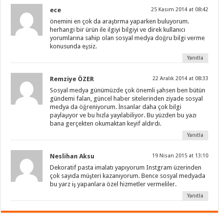
ece
25 Kasım 2014 at 08:42
önemini en çok da araştırma yaparken buluyorum.
herhangi bir ürün ile ilgiyi bilgiyi ve direk kullanıcı
yorumlarına sahip olan sosyal medya doğru bilgi verme
konusunda eşsiz.
Yanıtla
Remziye ÖZER
22 Aralık 2014 at 08:33
Sosyal medya günümüzde çok önemli şahsen ben bütün
gündemi falan, güncel haber sitelerinden ziyade sosyal
medya da öğreniyorum. İnsanlar daha çok bilgi
paylaşıyor ve bu hızla yayılabiliyor. Bu yüzden bu yazı
bana gerçekten okumaktan keyif aldırdı.
Yanıtla
Neslihan Aksu
19 Nisan 2015 at 13:10
Dekoratif pasta imalatı yapıyorum Instgram üzerinden
çok sayıda müşteri kazanıyorum. Bence sosyal medyada
bu yarz iş yapanlara özel hizmetler vermeliler.
Yanıtla