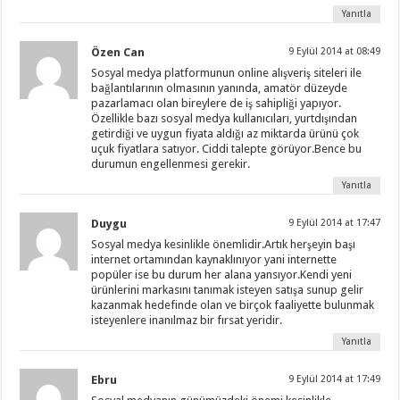
Yanıtla
Özen Can
9 Eylül 2014 at 08:49
Sosyal medya platformunun online alışveriş siteleri ile
bağlantılarının olmasının yanında, amatör düzeyde
pazarlamacı olan bireylere de iş sahipliği yapıyor.
Özellikle bazı sosyal medya kullanıcıları, yurtdışından
getirdiği ve uygun fiyata aldığı az miktarda ürünü çok
uçuk fiyatlara satıyor. Ciddi talepte görüyor.Bence bu
durumun engellenmesi gerekir.
Yanıtla
Duygu
9 Eylül 2014 at 17:47
Sosyal medya kesinlikle önemlidir.Artık herşeyin başı
internet ortamından kaynaklınıyor yani internette
popüler ise bu durum her alana yansıyor.Kendi yeni
ürünlerini markasını tanımak isteyen satışa sunup gelir
kazanmak hedefinde olan ve birçok faaliyette bulunmak
isteyenlere inanılmaz bir fırsat yeridir.
Yanıtla
Ebru
9 Eylül 2014 at 17:49