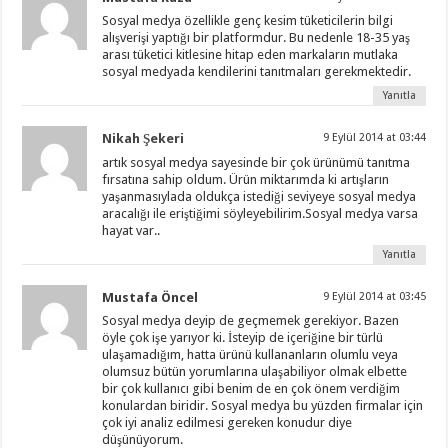
Sosyal medya özellikle genç kesim tüketicilerin bilgi
alışverişi yaptığı bir platformdur. Bu nedenle 18-35 yaş
arası tüketici kitlesine hitap eden markaların mutlaka
sosyal medyada kendilerini tanıtmaları gerekmektedir.
Yanıtla
Nikah Şekeri
9 Eylül 2014 at 03:44
artık sosyal medya sayesinde bir çok ürünümü tanıtma
fırsatına sahip oldum. Ürün miktarımda ki artışların
yaşanmasıylada oldukça istediği seviyeye sosyal medya
aracalığı ile eriştiğimi söyleyebilirim.Sosyal medya varsa
hayat var..
Yanıtla
Mustafa Öncel
9 Eylül 2014 at 03:45
Sosyal medya deyip de geçmemek gerekiyor. Bazen
öyle çok işe yarıyor ki. İsteyip de içeriğine bir türlü
ulaşamadığım, hatta ürünü kullananların olumlu veya
olumsuz bütün yorumlarına ulaşabiliyor olmak elbette
bir çok kullanıcı gibi benim de en çok önem verdiğim
konulardan biridir. Sosyal medya bu yüzden firmalar için
çok iyi analiz edilmesi gereken konudur diye
düşünüyorum.