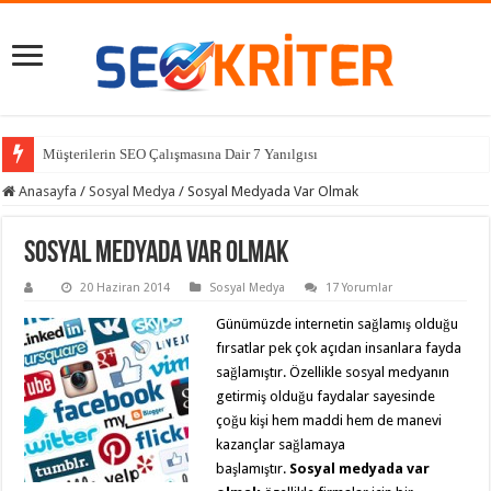
Müşterilerin SEO Çalışmasına Dair 7 Yanılgısı
Sitemize Gelen Zararlı Bağlantılar Nasıl Reddedilir?
Anasayfa
/
Sosyal Medya
/
Sosyal Medyada Var Olmak
Sosyal Medyada Var Olmak
20 Haziran 2014
Sosyal Medya
17 Yorumlar
Günümüzde internetin sağlamış olduğu
fırsatlar pek çok açıdan insanlara fayda
sağlamıştır. Özellikle sosyal medyanın
getirmiş olduğu faydalar sayesinde
çoğu kişi hem maddi hem de manevi
kazançlar sağlamaya
başlamıştır.
Sosyal medyada var