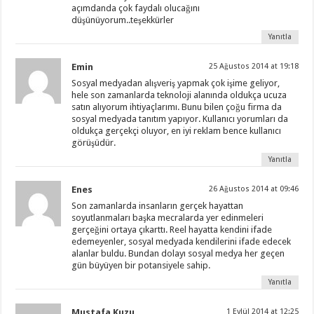
açımdanda çok faydalı olucağını
düşünüyorum..teşekkürler
Yanıtla
Emin
25 Ağustos 2014 at 19:18
Sosyal medyadan alışveriş yapmak çok işime geliyor,
hele son zamanlarda teknoloji alanında oldukça ucuza
satın alıyorum ihtiyaçlarımı. Bunu bilen çoğu firma da
sosyal medyada tanıtım yapıyor. Kullanıcı yorumları da
oldukça gerçekçi oluyor, en iyi reklam bence kullanıcı
görüşüdür.
Yanıtla
Enes
26 Ağustos 2014 at 09:46
Son zamanlarda insanların gerçek hayattan
soyutlanmaları başka mecralarda yer edinmeleri
gerçeğini ortaya çıkarttı. Reel hayatta kendini ifade
edemeyenler, sosyal medyada kendilerini ifade edecek
alanlar buldu. Bundan dolayı sosyal medya her geçen
gün büyüyen bir potansiyele sahip.
Yanıtla
Mustafa Kuzu
1 Eylül 2014 at 12:25