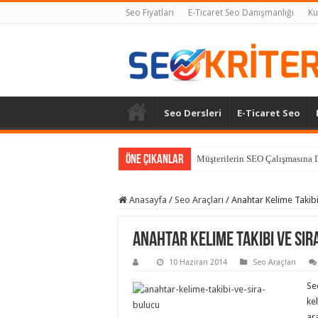
Seo Fiyatları
E-Ticaret Seo Danışmanlığı
Ku
Seo Dersleri
E-Ticaret Seo
Öne Çıkanlar
Müşterilerin SEO Çalışmasına D
Anasayfa
/
Seo Araçları
/
Anahtar Kelime Takibi
Anahtar Kelime Takibi ve Sı
10 Haziran 2014
Seo Araçları
Se
kel
ar