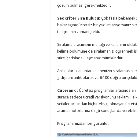
çözüm bulması gerekmektedir.
SeoKriter Sıra Bulucu:
Çok fazla beklemek si
bakacağınız ücretsiz bir yazılım arıyorsanız site
tanışmanın zamanı geldi.
Sıralama aracımızın mantığı ve kullanımı olduk
kelime bölümüne de sıralamanızı öğrenmek isted
süre içerisinde ulaşmanız mümkündür.
Anlık olarak anahtar kelimenizin sıralamasını m
gidişatını anlık olarak ve %100 doğru bir şekild
Cuterank :
Ücretsiz programlar arasında en i
sürece sadece ücretli versiyonunu reklamı ile ka
yetkiler açısından hiçbir eksiği olmayan ücret
arama motorlarına özgü sonuçlar da verebilm
Programımızdan bir görüntü ;