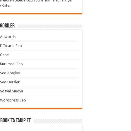
aretçileri Sitede Uzun Süre Tutma Yolları
için
 Kriter
goriler
Adwords
E-Ticaret Seo
Genel
Kurumsal Seo
Seo Araçları
Seo Dersleri
Sosyal Medya
Wordpress Seo
book’ta takip et