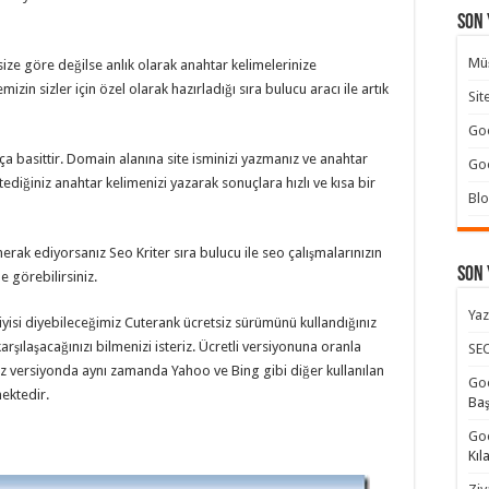
Son 
Müş
ze göre değilse anlık olarak anahtar kelimelerinize
mizin sizler için özel olarak hazırladığı sıra bulucu aracı ile artık
Sit
Goo
ça basittir. Domain alanına site isminizi yazmanız ve anahtar
Goo
iğiniz anahtar kelimenizi yazarak sonuçlara hızlı ve kısa bir
Blo
erak ediyorsanız Seo Kriter sıra bulucu ile seo çalışmalarınızın
Son
e görebilirsiniz.
Yaz
yisi diyebileceğimiz Cuterank ücretsiz sürümünü kullandığınız
rşılaşacağınızı bilmenizi isteriz. Ücretli versiyonuna oranla
SEO
siz versiyonda aynı zamanda Yahoo ve Bing gibi diğer kullanılan
Goo
ektedir.
Ba
Goo
Kıl