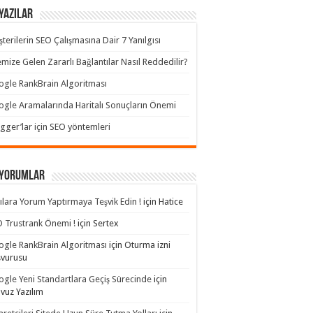
Yazılar
terilerin SEO Çalışmasına Dair 7 Yanılgısı
emize Gelen Zararlı Bağlantılar Nasıl Reddedilir?
gle RankBrain Algoritması
gle Aramalarında Haritalı Sonuçların Önemi
gger’lar için SEO yöntemleri
 yorumlar
ılara Yorum Yaptırmaya Teşvik Edin !
için
Hatice
 Trustrank Önemi !
için
Sertex
gle RankBrain Algoritması
için
Oturma izni
şvurusu
gle Yeni Standartlara Geçiş Sürecinde
için
avuz Yazılım