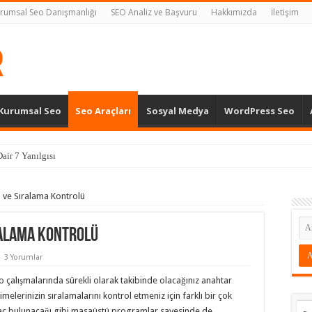
rumsal Seo Danışmanlığı
SEO Analiz ve Başvuru
Hakkımızda
İletişim
Kurumsal Seo
Seo Araçları
Sosyal Medya
WordPress Seo
air 7 Yanılgısı
 ve Sıralama Kontrolü
ralama Kontrolü
3 Yorumlar
o çalışmalarında sürekli olarak takibinde olacağınız anahtar
imelerinizin sıralamalarını kontrol etmeniz için farklı bir çok
aç bulunacağı gibi masaüstü programlar sayesinde de