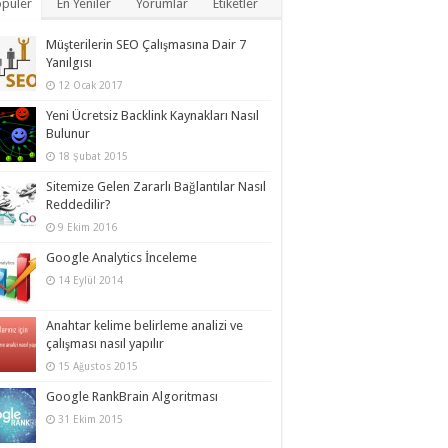
püler
En Yeniler
Yorumlar
Etiketler
Müşterilerin SEO Çalışmasına Dair 7
Yanılgısı
12 Ocak 2017
Yeni Ücretsiz Backlink Kaynakları Nasıl
Bulunur
18 Şubat 2015
Sitemize Gelen Zararlı Bağlantılar Nasıl
Reddedilir?
9 Ekim 2016
Google Analytics İnceleme
14 Eylül 2014
Anahtar kelime belirleme analizi ve
çalışması nasıl yapılır
15 Ağustos 2015
Google RankBrain Algoritması
31 Ekim 2015