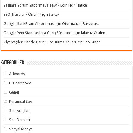
Yazılara Yorum Yaptırmaya Teşvik Edin !
için
Hatice
SEO Trustrank Önemi !
için
Sertex
Google RankBrain Algoritması
için
Oturma izni Başvurusu
Google Yeni Standartlara Geçiş Sürecinde
için
Kılavuz Yazılım
Ziyaretçileri Sitede Uzun Süre Tutma Yolları
için
Seo Kriter
Kategoriler
Adwords
E-Ticaret Seo
Genel
Kurumsal Seo
Seo Araçları
Seo Dersleri
Sosyal Medya