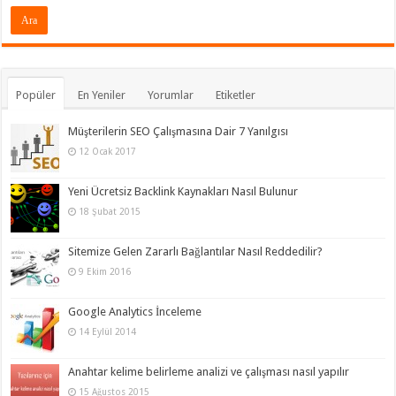
Popüler
En Yeniler
Yorumlar
Etiketler
Müşterilerin SEO Çalışmasına Dair 7 Yanılgısı
12 Ocak 2017
Yeni Ücretsiz Backlink Kaynakları Nasıl Bulunur
18 Şubat 2015
Sitemize Gelen Zararlı Bağlantılar Nasıl Reddedilir?
9 Ekim 2016
Google Analytics İnceleme
14 Eylül 2014
Anahtar kelime belirleme analizi ve çalışması nasıl yapılır
15 Ağustos 2015