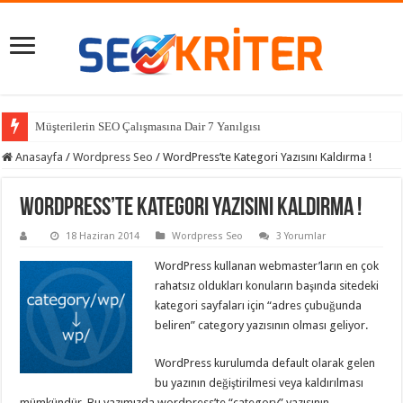
Müşterilerin SEO Çalışmasına Dair 7 Yanılgısı
Anasayfa
/
Wordpress Seo
/
WordPress’te Kategori Yazısını Kaldırma !
WordPress’te Kategori Yazısını Kaldırma !
18 Haziran 2014
Wordpress Seo
3 Yorumlar
WordPress kullanan webmaster’ların en çok
rahatsız oldukları konuların başında sitedeki
kategori sayfaları için “adres çubuğunda
beliren” category yazısının olması geliyor.
WordPress kurulumda default olarak gelen
bu yazının değiştirilmesi veya kaldırılması
mümkündür. Bu yazımızda wordpress’te “category” yazısının