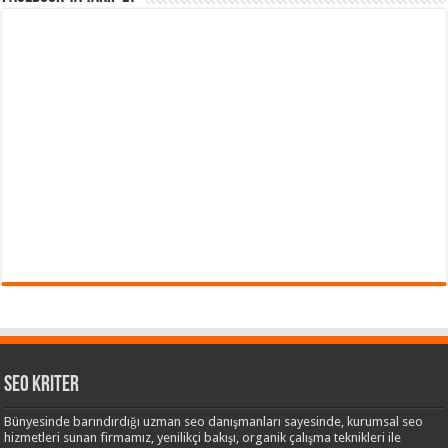
Seo Kriter
Bünyesinde barındırdığı uzman seo danışmanları sayesinde, kurumsal seo
hizmetleri sunan firmamız, yenilikçi bakışı, organik çalışma teknikleri ile