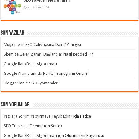
SEO Paketleri Ne İşe Yarar?
26 Kasım 2014
Son Yazılar
Müşterilerin SEO Çalışmasına Dair 7 Yanılgısı
Sitemize Gelen Zararlı Bağlantılar Nasıl Reddedilir?
Google RankBrain Algoritması
Google Aramalarında Haritalı Sonuçların Önemi
Blogger’lar için SEO yöntemleri
Son yorumlar
Yazılara Yorum Yaptırmaya Teşvik Edin !
için
Hatice
SEO Trustrank Önemi !
için
Sertex
Google RankBrain Algoritması
için
Oturma izni Başvurusu