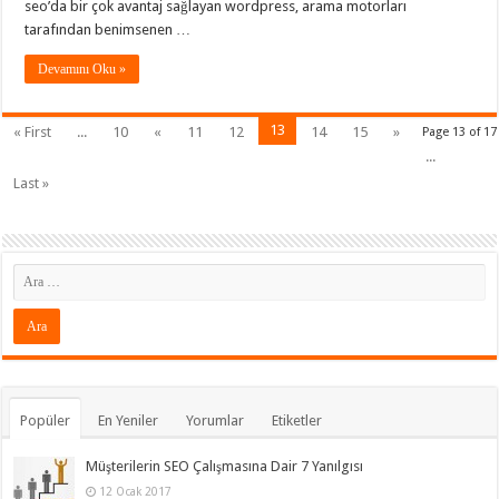
seo’da bir çok avantaj sağlayan wordpress, arama motorları
tarafından benimsenen …
Devamını Oku »
13
« First
...
10
«
11
12
14
15
»
Page 13 of 17
...
Last »
Popüler
En Yeniler
Yorumlar
Etiketler
Müşterilerin SEO Çalışmasına Dair 7 Yanılgısı
12 Ocak 2017